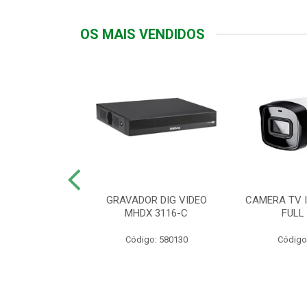
OS MAIS VENDIDOS
TTIV 600VA-
GRAVADOR DIG VIDEO
CAMERA TV I
20V
MHDX 3116-C
FULL
: 822200
Código: 580130
Código