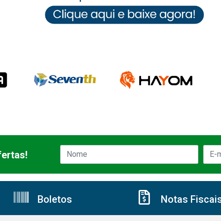
ertas!
Boletos
Notas Fiscai