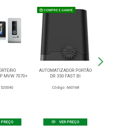
COMPRE E GANHE
ORTEIRO
AUTOMATIZADOR PORTÃO
SENSOR ATIVO
IP MVW 7070+
DR 350 FAST BI
 520040
Código: 660168
Código:
 PREÇO
VER PREÇO
VER