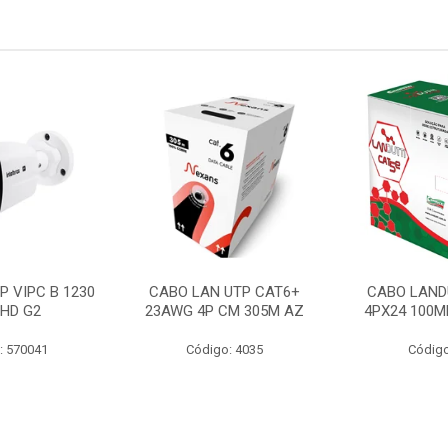
P VIPC B 1230
CABO LAN UTP CAT6+
CABO LAND
 HD G2
23AWG 4P CM 305M AZ
4PX24 100M
: 570041
Código: 4035
Código