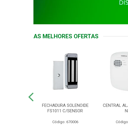
AS MELHORES OFERTAS
DOR ACESSO
FECHADURA SOLENOIDE
CENTRAL AL
 5531 MF EX
FS1011 C/SENSOR
N
: 900018
Código: 670006
Código