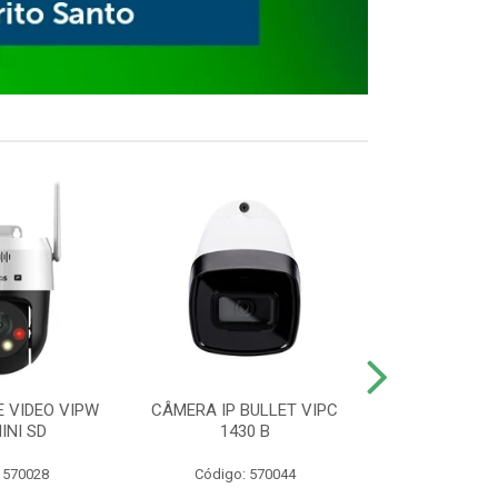
E VIDEO VIPW
CÂMERA IP BULLET VIPC
GRAVADOR 
INI SD
1430 B
MHDX 3
 570028
Código: 570044
Código: