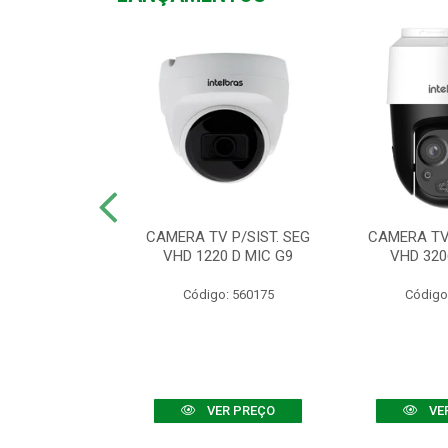
TV VHD 3520 D
CAMERA TV P/SIST. SEG
CAMERA TV 
 COLOR+
VHD 1220 D MIC G9
VHD 320
: 560108
Código: 560175
Código
R PREÇO
VER PREÇO
VE