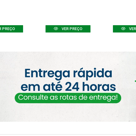
R PREÇO
VER PREÇO
VER