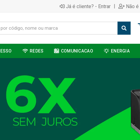
|
Já é cliente? - Entrar
Não é 
CESSO
REDES
COMUNICACAO
ENERGIA