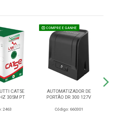
COMPRE E GANHE
UTTI CAT5E
AUTOMATIZADOR DE
CAMERA P/ S
HZ 305M PT
PORTÃO DR 300 127V
1220 BU
: 2463
Código: 660301
Código: