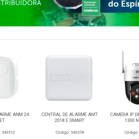
ARME ANM 24
CENTRAL DE ALARME AMT
CAMERA IP D
ET
2018 E SMART
1300 M
: 543512
Código: 543578
Código: