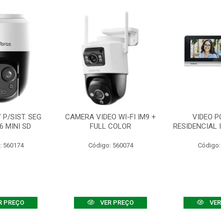
P/SIST. SEG
CAMERA VIDEO WI-FI IM9 +
VIDEO P
6 MINI SD
FULL COLOR
RESIDENCIAL 
: 560174
Código: 560074
Código:
R PREÇO
VER PREÇO
VER