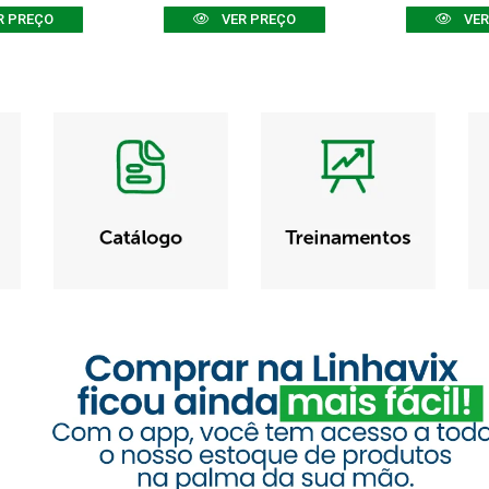
R PREÇO
VER PREÇO
VER