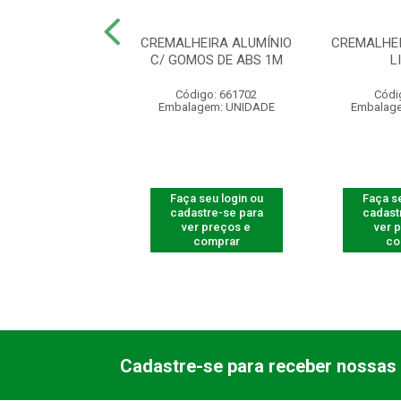
HEIRA ALUMINIO
CREMALHEIRA ALUMÍNIO
CREMALHEI
T BR-1,47M
C/ GOMOS DE ABS 1M
L
ódigo: 4078
Código: 661702
Códi
agem: UNIDADE
Embalagem: UNIDADE
Embalag
 seu login ou
Faça seu login ou
Faça se
astre-se para
cadastre-se para
cadast
er preços e
ver preços e
ver 
comprar
comprar
co
Cadastre-se para receber nossas 