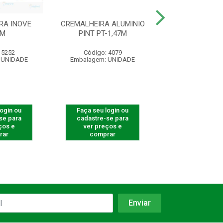
RA INOVE
CREMALHEIRA ALUMINIO
CREMALHEIRA A
5M
PINT PT-1,47M
PINT BR-1
 5252
Código: 4079
Código: 40
 UNIDADE
Embalagem: UNIDADE
Embalagem: U
login ou
Faça seu login ou
Faça seu log
se para
cadastre-se para
cadastre-se 
ços e
ver preços e
ver preços
rar
comprar
comprar