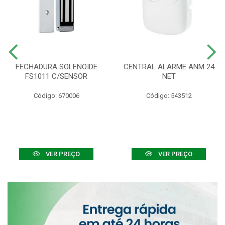
FECHADURA SOLENOIDE
CENTRAL ALARME ANM 24
FS1011 C/SENSOR
NET
Código: 670006
Código: 543512
VER PREÇO
VER PREÇO