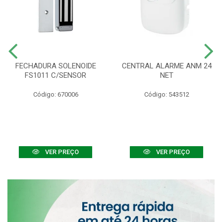
FECHADURA SOLENOIDE
CENTRAL ALARME ANM 24
FS1011 C/SENSOR
NET
Código: 670006
Código: 543512
VER PREÇO
VER PREÇO