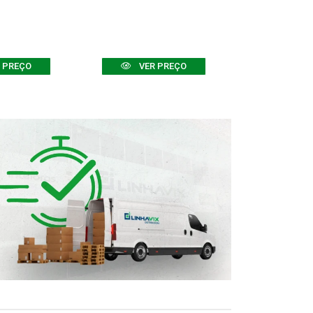
 PREÇO
VER PREÇO
VER