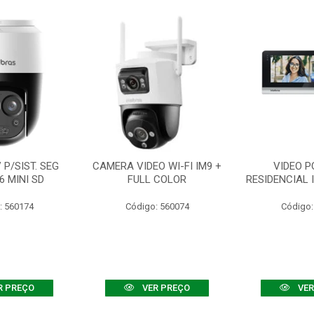
P/SIST. SEG
CAMERA VIDEO WI-FI IM9 +
VIDEO P
6 MINI SD
FULL COLOR
RESIDENCIAL 
: 560174
Código: 560074
Código:
R PREÇO
VER PREÇO
VER