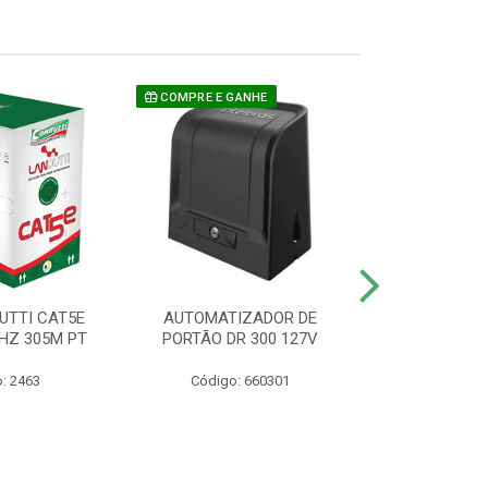
COMPRE E GANHE
UTTI CAT5E
AUTOMATIZADOR DE
CAMERA P/ S
HZ 305M PT
PORTÃO DR 300 127V
1220 BU
: 2463
Código: 660301
Código: