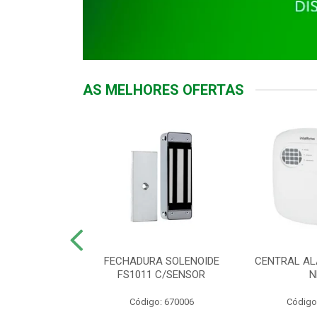
AS MELHORES OFERTAS
DOR ACESSO
FECHADURA SOLENOIDE
CENTRAL AL
 5531 MF EX
FS1011 C/SENSOR
N
: 900018
Código: 670006
Código