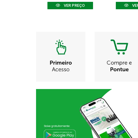
R PREÇO
VER PREÇO
VE