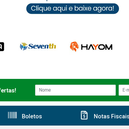
ertas!
Boletos
Notas Fiscai