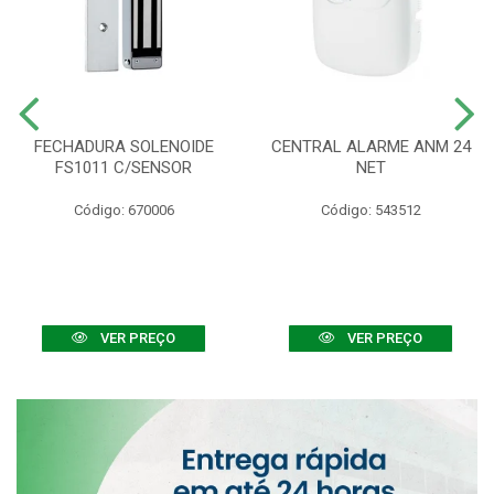
FECHADURA SOLENOIDE
CENTRAL ALARME ANM 24
FS1011 C/SENSOR
NET
Código: 670006
Código: 543512
VER PREÇO
VER PREÇO