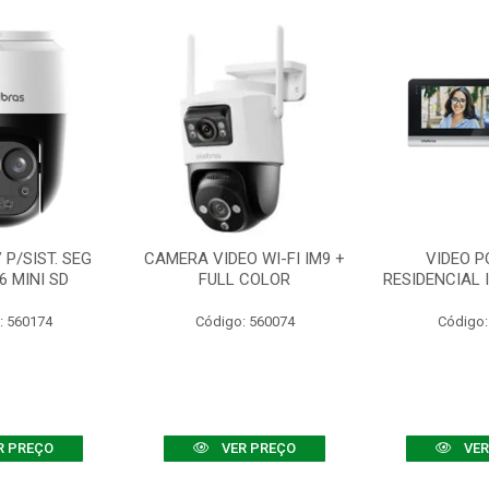
P/SIST. SEG
CAMERA VIDEO WI-FI IM9 +
VIDEO P
6 MINI SD
FULL COLOR
RESIDENCIAL 
: 560174
Código: 560074
Código:
R PREÇO
VER PREÇO
VER