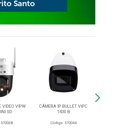
E VIDEO VIPW
CÂMERA IP BULLET VIPC
GRAVADOR 
INI SD
1430 B
MHDX 3
 570028
Código: 570044
Código: