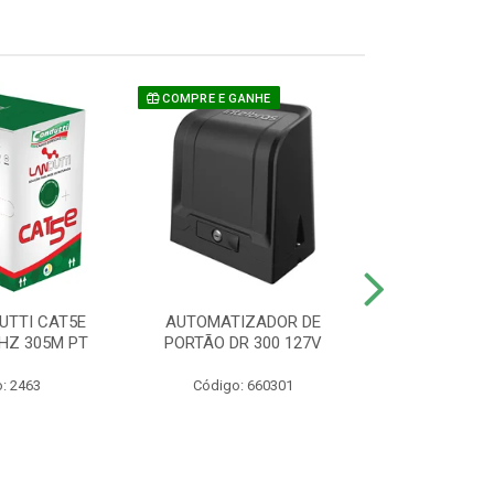
COMPRE E GANHE
UTTI CAT5E
AUTOMATIZADOR DE
CAMERA P/ S
HZ 305M PT
PORTÃO DR 300 127V
1220 BU
: 2463
Código: 660301
Código: