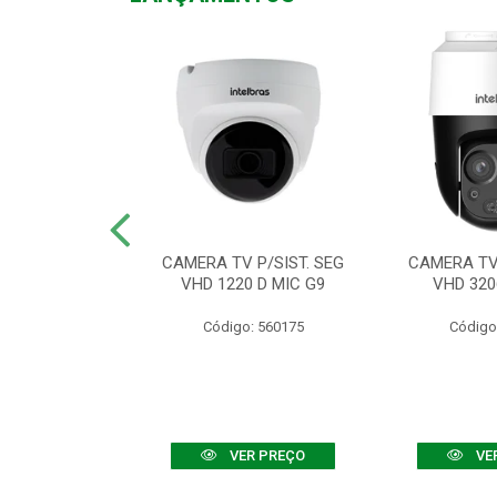
TV VHD 3520 D
CAMERA TV P/SIST. SEG
CAMERA TV 
 COLOR+
VHD 1220 D MIC G9
VHD 320
: 560108
Código: 560175
Código
R PREÇO
VER PREÇO
VE