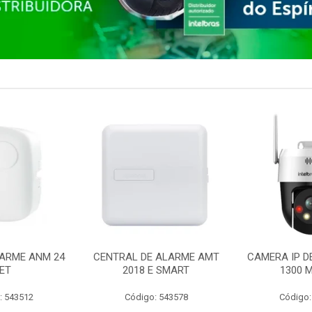
ARME ANM 24
CENTRAL DE ALARME AMT
CAMERA IP D
ET
2018 E SMART
1300 M
: 543512
Código: 543578
Código: