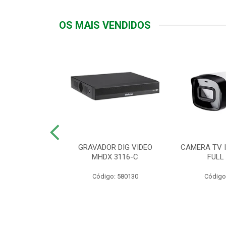
OS MAIS VENDIDOS
TTIV 600VA-
GRAVADOR DIG VIDEO
CAMERA TV I
20V
MHDX 3116-C
FULL
: 822200
Código: 580130
Código