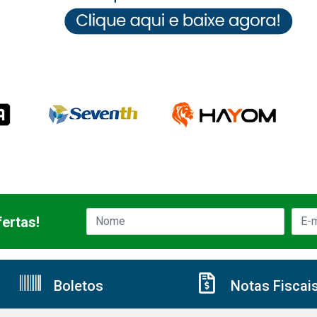
ertas!
Boletos
Notas Fiscai