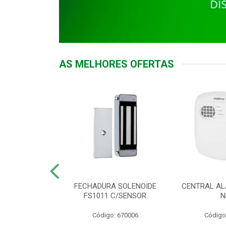
AS MELHORES OFERTAS
DOR ACESSO
FECHADURA SOLENOIDE
CENTRAL AL
 5531 MF EX
FS1011 C/SENSOR
N
: 900018
Código: 670006
Código