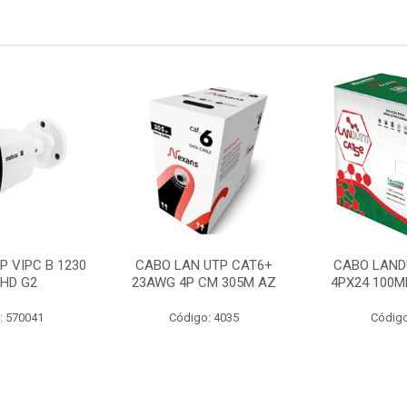
P VIPC B 1230
CABO LAN UTP CAT6+
CABO LAND
 HD G2
23AWG 4P CM 305M AZ
4PX24 100M
: 570041
Código: 4035
Código