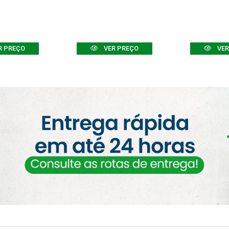
R PREÇO
VER PREÇO
VER