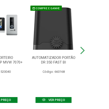
COMPRE E GANHE
ORTEIRO
AUTOMATIZADOR PORTÃO
SENSOR ATIVO
IP MVW 7070+
DR 350 FAST BI
 520040
Código: 660168
Código:
 PREÇO
VER PREÇO
VER