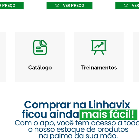
R PREÇO
VER PREÇO
VER