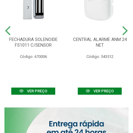
FECHADURA SOLENOIDE
CENTRAL ALARME ANM 24
FS1011 C/SENSOR
NET
Código: 670006
Código: 543512
VER PREÇO
VER PREÇO