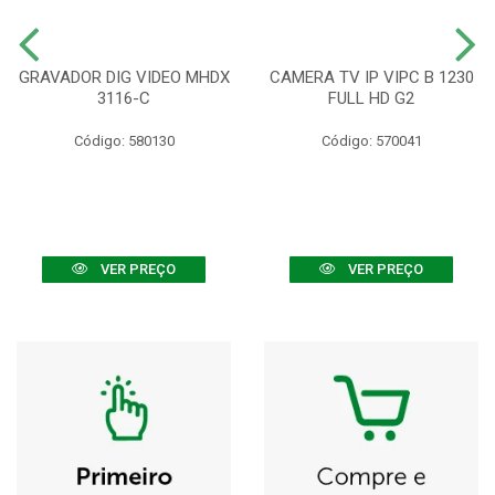
GRAVADOR DIG VIDEO MHDX
CAMERA TV IP VIPC B 1230
3116-C
FULL HD G2
Código: 580130
Código: 570041
VER PREÇO
VER PREÇO