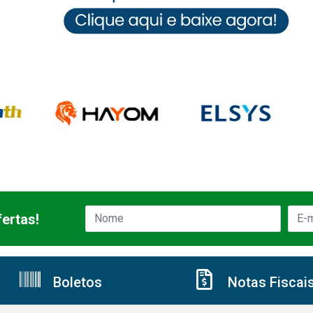
ertas!
Boletos
Notas Fiscai