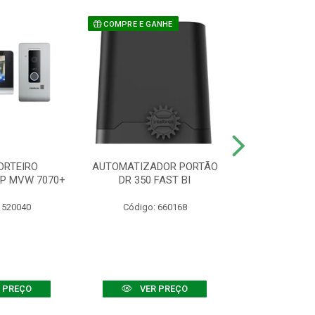
COMPRE E GANHE
ORTEIRO
AUTOMATIZADOR PORTÃO
SENSOR ATIVO
IP MVW 7070+
DR 350 FAST BI
 520040
Código: 660168
Código:
 PREÇO
VER PREÇO
VER