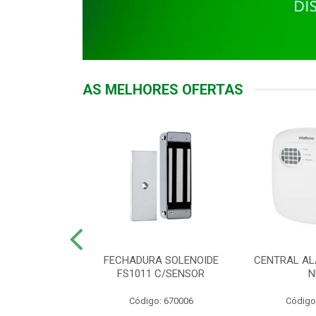
AS MELHORES OFERTAS
DOR ACESSO
FECHADURA SOLENOIDE
CENTRAL AL
 5531 MF EX
FS1011 C/SENSOR
N
: 900018
Código: 670006
Código