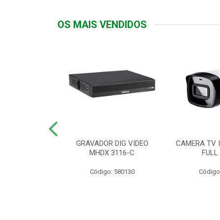
OS MAIS VENDIDOS
TTIV 600VA-
GRAVADOR DIG VIDEO
CAMERA TV I
20V
MHDX 3116-C
FULL
: 822200
Código: 580130
Código