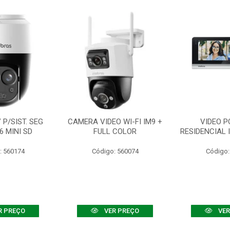
P/SIST. SEG
CAMERA VIDEO WI-FI IM9 +
VIDEO P
6 MINI SD
FULL COLOR
RESIDENCIAL 
: 560174
Código: 560074
Código:
R PREÇO
VER PREÇO
VER