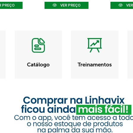
R PREÇO
VER PREÇO
VER