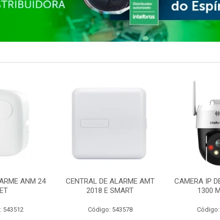
ARME ANM 24
CENTRAL DE ALARME AMT
CAMERA IP D
ET
2018 E SMART
1300 M
: 543512
Código: 543578
Código: