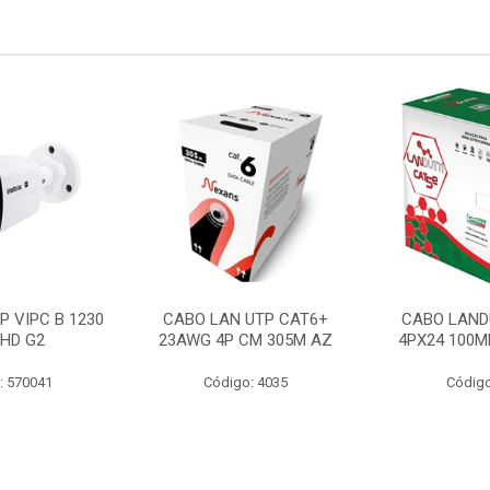
P VIPC B 1230
CABO LAN UTP CAT6+
CABO LAND
 HD G2
23AWG 4P CM 305M AZ
4PX24 100M
: 570041
Código: 4035
Código