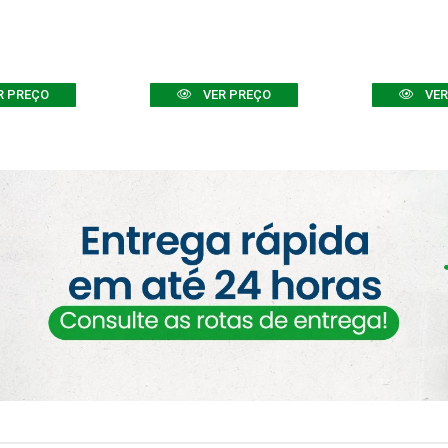
R PREÇO
VER PREÇO
VER