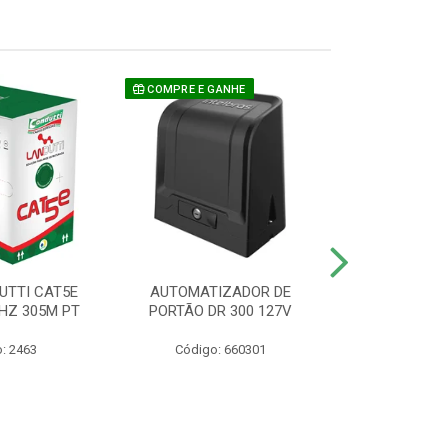
COMPRE E GANHE
UTTI CAT5E
AUTOMATIZADOR DE
CAMERA P/ S
HZ 305M PT
PORTÃO DR 300 127V
1220 BU
: 2463
Código: 660301
Código: