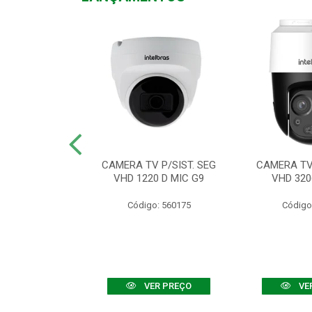
TV VHD 3520 D
CAMERA TV P/SIST. SEG
CAMERA TV 
 COLOR+
VHD 1220 D MIC G9
VHD 320
: 560108
Código: 560175
Código
R PREÇO
VER PREÇO
VE