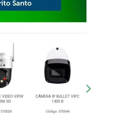
E VIDEO VIPW
CÂMERA IP BULLET VIPC
GRAVADOR 
INI SD
1430 B
MHDX 3
 570028
Código: 570044
Código: