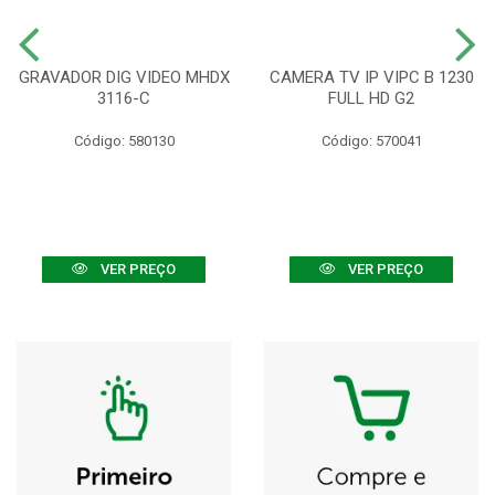
GRAVADOR DIG VIDEO MHDX
CAMERA TV IP VIPC B 1230
3116-C
FULL HD G2
Código: 580130
Código: 570041
VER PREÇO
VER PREÇO