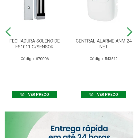
FECHADURA SOLENOIDE
CENTRAL ALARME ANM 24
FS1011 C/SENSOR
NET
Código: 670006
Código: 543512
VER PREÇO
VER PREÇO