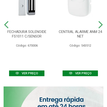
FECHADURA SOLENOIDE
CENTRAL ALARME ANM 24
FS1011 C/SENSOR
NET
Código: 670006
Código: 543512
VER PREÇO
VER PREÇO