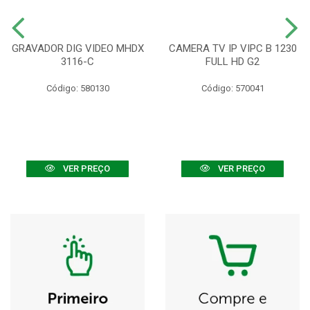
GRAVADOR DIG VIDEO MHDX
CAMERA TV IP VIPC B 1230
3116-C
FULL HD G2
Código: 580130
Código: 570041
VER PREÇO
VER PREÇO