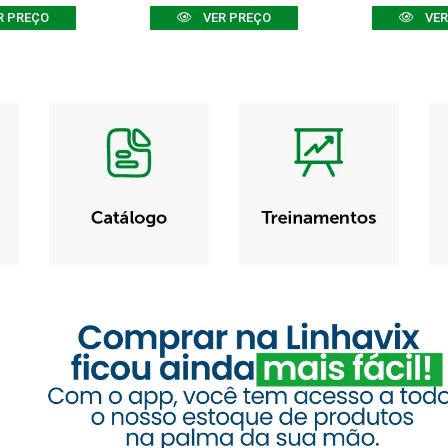
R PREÇO
VER PREÇO
VER