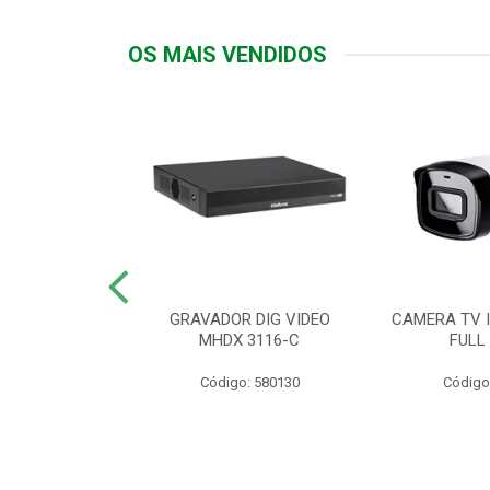
OS MAIS VENDIDOS
TTIV 600VA-
GRAVADOR DIG VIDEO
CAMERA TV I
20V
MHDX 3116-C
FULL
: 822200
Código: 580130
Código