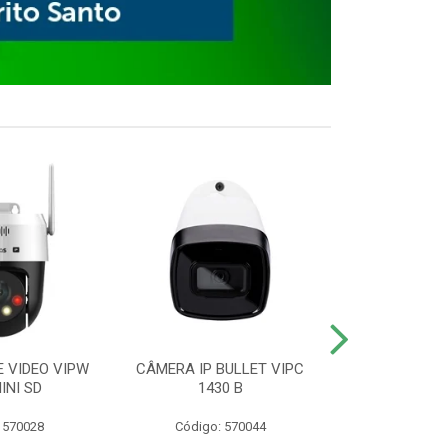
E VIDEO VIPW
CÂMERA IP BULLET VIPC
GRAVADOR 
INI SD
1430 B
MHDX 3
 570028
Código: 570044
Código: