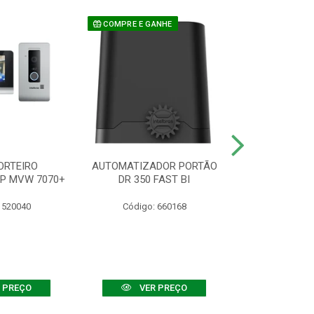
COMPRE E GANHE
ORTEIRO
AUTOMATIZADOR PORTÃO
SENSOR ATIVO
IP MVW 7070+
DR 350 FAST BI
 520040
Código: 660168
Código:
 PREÇO
VER PREÇO
VER