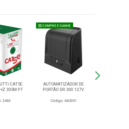
COMPRE E GANHE
UTTI CAT5E
AUTOMATIZADOR DE
CAMERA P/ S
HZ 305M PT
PORTÃO DR 300 127V
1220 BU
: 2463
Código: 660301
Código: