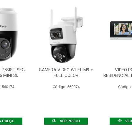
P/SIST. SEG
CAMERA VIDEO WI-FI IM9 +
VIDEO P
6 MINI SD
FULL COLOR
RESIDENCIAL 
: 560174
Código: 560074
Código:
R PREÇO
VER PREÇO
VER