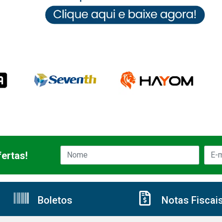
ertas!
Boletos
Notas Fiscai