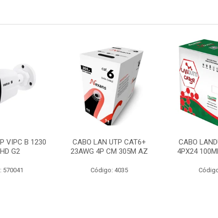
P VIPC B 1230
CABO LAN UTP CAT6+
CABO LAND
 HD G2
23AWG 4P CM 305M AZ
4PX24 100M
: 570041
Código: 4035
Código