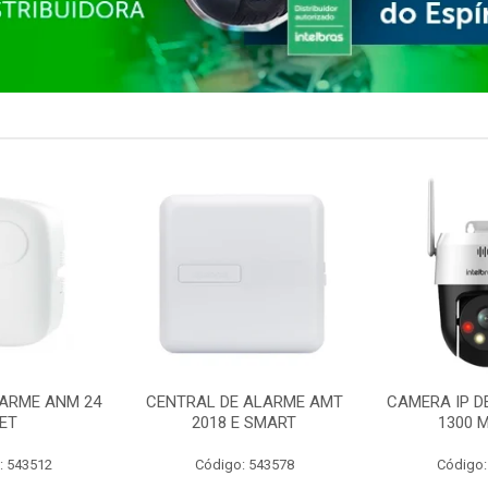
ARME ANM 24
CENTRAL DE ALARME AMT
CAMERA IP D
ET
2018 E SMART
1300 M
: 543512
Código: 543578
Código: