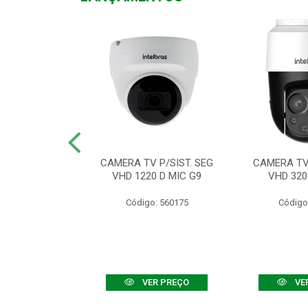
TV VHD 3520 D
CAMERA TV P/SIST. SEG
CAMERA TV 
 COLOR+
VHD 1220 D MIC G9
VHD 320
: 560108
Código: 560175
Código
R PREÇO
VER PREÇO
VE