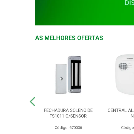
AS MELHORES OFERTAS
DOR ACESSO
FECHADURA SOLENOIDE
CENTRAL AL
 5531 MF EX
FS1011 C/SENSOR
N
: 900018
Código: 670006
Código