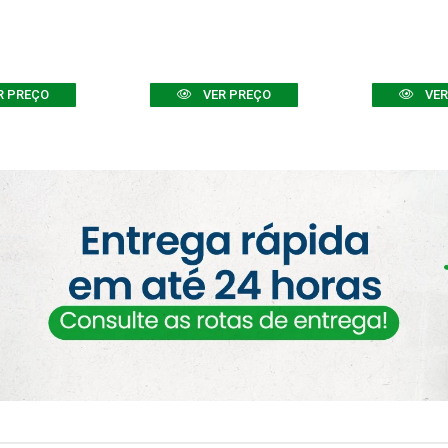
R PREÇO
VER PREÇO
VER