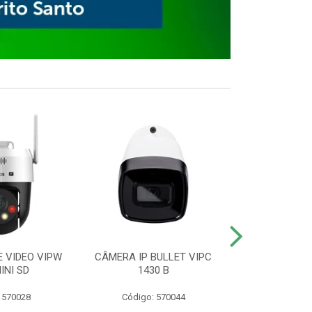
E VIDEO VIPW
CÂMERA IP BULLET VIPC
GRAVADOR 
INI SD
1430 B
MHDX 3
 570028
Código: 570044
Código: