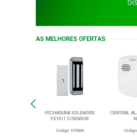
AS MELHORES OFERTAS
DOR ACESSO
FECHADURA SOLENOIDE
CENTRAL AL
 5531 MF EX
FS1011 C/SENSOR
N
: 900018
Código: 670006
Código