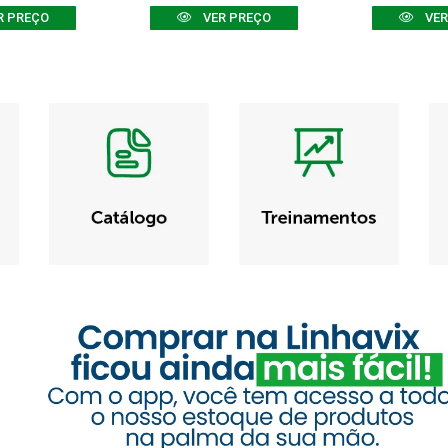
R PREÇO
VER PREÇO
VER