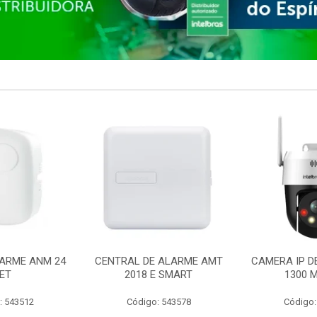
ARME ANM 24
CENTRAL DE ALARME AMT
CAMERA IP D
ET
2018 E SMART
1300 M
: 543512
Código: 543578
Código: