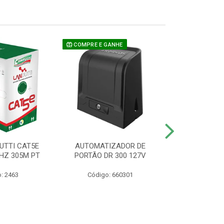
COMPRE E GANHE
UTTI CAT5E
AUTOMATIZADOR DE
CAMERA P/ S
HZ 305M PT
PORTÃO DR 300 127V
1220 BU
: 2463
Código: 660301
Código: