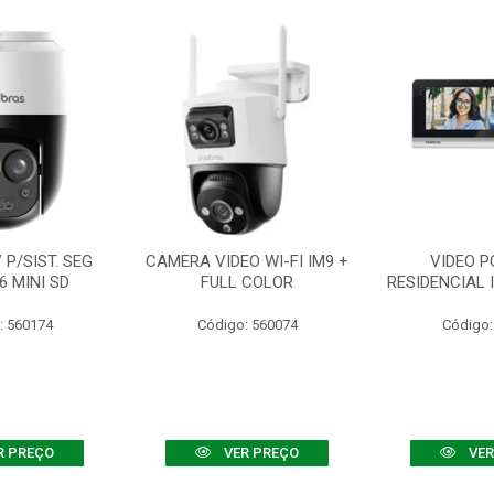
P/SIST. SEG
CAMERA VIDEO WI-FI IM9 +
VIDEO P
6 MINI SD
FULL COLOR
RESIDENCIAL 
: 560174
Código: 560074
Código:
R PREÇO
VER PREÇO
VER