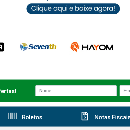
ertas!
Boletos
Notas Fiscai