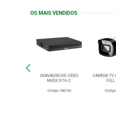
OS MAIS VENDIDOS
TTIV 600VA-
GRAVADOR DIG VIDEO
CAMERA TV I
20V
MHDX 3116-C
FULL
: 822200
Código: 580130
Código