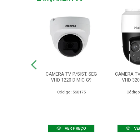
TV VHD 3520 D
CAMERA TV P/SIST. SEG
CAMERA TV 
 COLOR+
VHD 1220 D MIC G9
VHD 320
: 560108
Código: 560175
Código
R PREÇO
VER PREÇO
VE