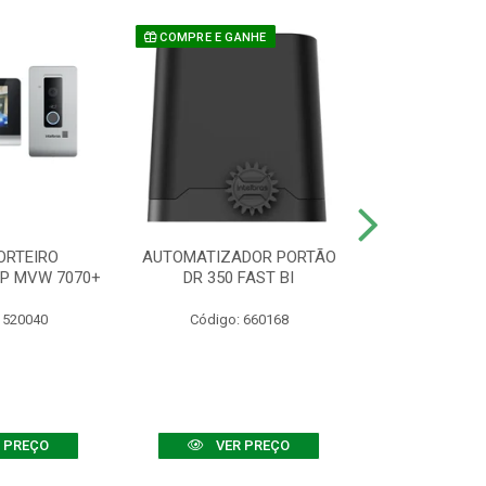
COMPRE E GANHE
ORTEIRO
AUTOMATIZADOR PORTÃO
SENSOR ATIVO
IP MVW 7070+
DR 350 FAST BI
 520040
Código: 660168
Código:
 PREÇO
VER PREÇO
VER