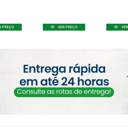
R PREÇO
VER PREÇO
VER