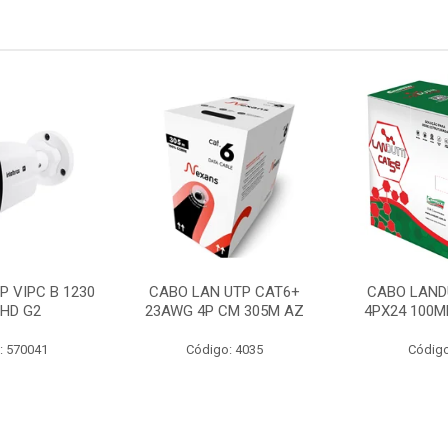
P VIPC B 1230
CABO LAN UTP CAT6+
CABO LAND
 HD G2
23AWG 4P CM 305M AZ
4PX24 100M
: 570041
Código: 4035
Código