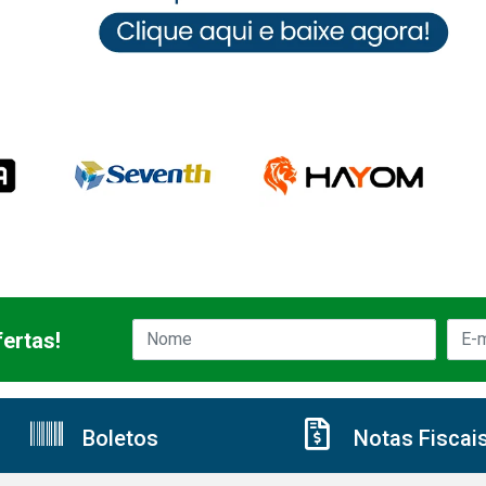
ertas!
Boletos
Notas Fiscai