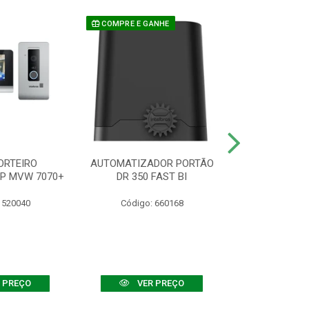
COMPRE E GANHE
ORTEIRO
AUTOMATIZADOR PORTÃO
SENSOR ATIVO
IP MVW 7070+
DR 350 FAST BI
 520040
Código: 660168
Código:
 PREÇO
VER PREÇO
VER