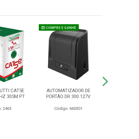
COMPRE E GANHE
UTTI CAT5E
AUTOMATIZADOR DE
CAMERA P/ S
HZ 305M PT
PORTÃO DR 300 127V
1220 BU
: 2463
Código: 660301
Código: