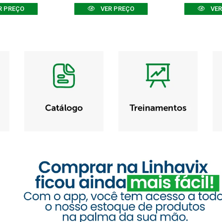
R PREÇO
VER PREÇO
VER