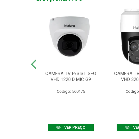
TV VHD 3520 D
CAMERA TV P/SIST. SEG
CAMERA TV 
 COLOR+
VHD 1220 D MIC G9
VHD 320
: 560108
Código: 560175
Código
R PREÇO
VER PREÇO
VE