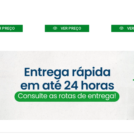
R PREÇO
VER PREÇO
VER