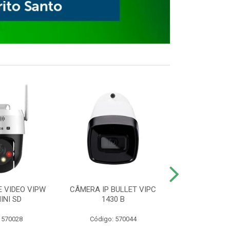
E VIDEO VIPW
CÂMERA IP BULLET VIPC
GRAVADOR 
INI SD
1430 B
MHDX 3
 570028
Código: 570044
Código: