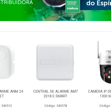
ARME ANM 24
CENTRAL DE ALARME AMT
CAMERA IP D
ET
2018 E SMART
1300 M
: 543512
Código: 543578
Código: