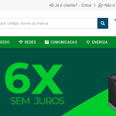
|
Já é cliente? - Entrar
Não é 
CESSO
REDES
COMUNICACAO
ENERGIA