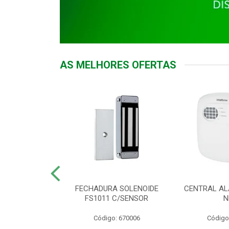
AS MELHORES OFERTAS
DOR ACESSO
FECHADURA SOLENOIDE
CENTRAL AL
 5531 MF EX
FS1011 C/SENSOR
N
: 900018
Código: 670006
Código