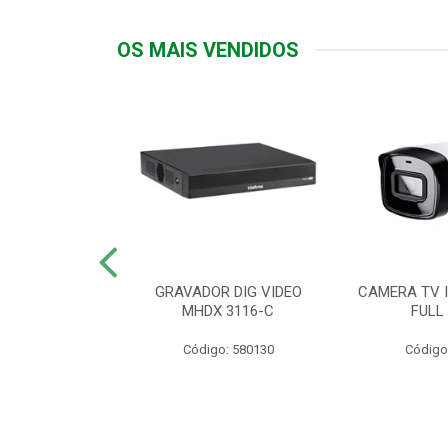
OS MAIS VENDIDOS
TTIV 600VA-
GRAVADOR DIG VIDEO
CAMERA TV I
20V
MHDX 3116-C
FULL
: 822200
Código: 580130
Código