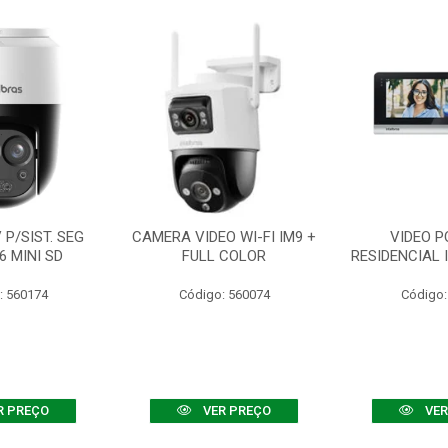
P/SIST. SEG
CAMERA VIDEO WI-FI IM9 +
VIDEO P
6 MINI SD
FULL COLOR
RESIDENCIAL 
: 560174
Código: 560074
Código:
R PREÇO
VER PREÇO
VER