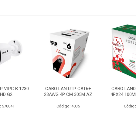
P VIPC B 1230
CABO LAN UTP CAT6+
CABO LAND
 HD G2
23AWG 4P CM 305M AZ
4PX24 100M
: 570041
Código: 4035
Código