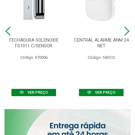
FECHADURA SOLENOIDE
CENTRAL ALARME ANM 24
FS1011 C/SENSOR
NET
Código: 670006
Código: 543512
VER PREÇO
VER PREÇO