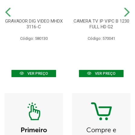
GRAVADOR DIG VIDEO MHDX
CAMERA TV IP VIPC B 1230
3116-C
FULL HD G2
Código: 580130
Código: 570041
VER PREÇO
VER PREÇO