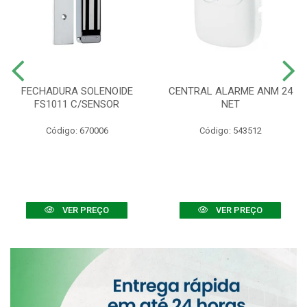
FECHADURA SOLENOIDE
CENTRAL ALARME ANM 24
FS1011 C/SENSOR
NET
Código: 670006
Código: 543512
VER PREÇO
VER PREÇO