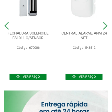
FECHADURA SOLENOIDE
CENTRAL ALARME ANM 24
FS1011 C/SENSOR
NET
Código: 670006
Código: 543512
VER PREÇO
VER PREÇO