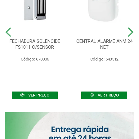
FECHADURA SOLENOIDE
CENTRAL ALARME ANM 24
FS1011 C/SENSOR
NET
Código: 670006
Código: 543512
VER PREÇO
VER PREÇO