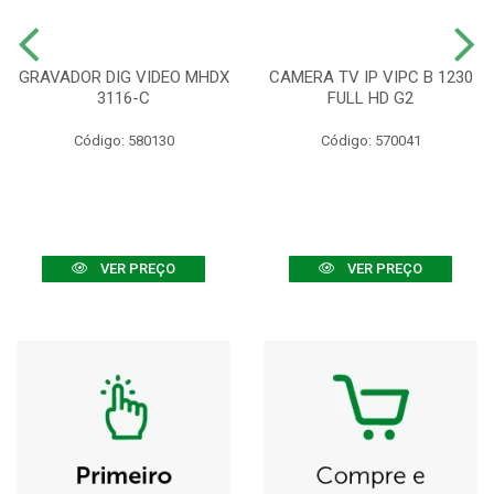
GRAVADOR DIG VIDEO MHDX
CAMERA TV IP VIPC B 1230
3116-C
FULL HD G2
Código: 580130
Código: 570041
VER PREÇO
VER PREÇO