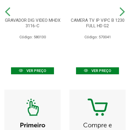
GRAVADOR DIG VIDEO MHDX
CAMERA TV IP VIPC B 1230
3116-C
FULL HD G2
Código: 580130
Código: 570041
VER PREÇO
VER PREÇO