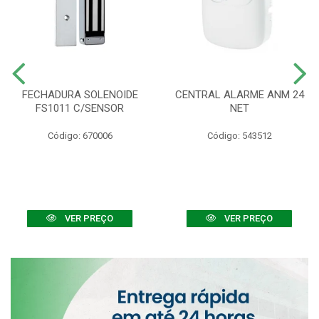
FECHADURA SOLENOIDE
CENTRAL ALARME ANM 24
FS1011 C/SENSOR
NET
Código: 670006
Código: 543512
VER PREÇO
VER PREÇO