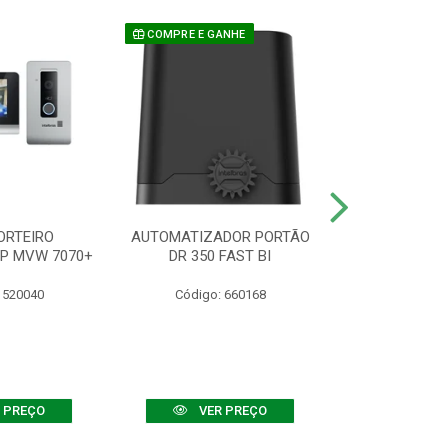
COMPRE E GANHE
ORTEIRO
AUTOMATIZADOR PORTÃO
SENSOR ATIVO
IP MVW 7070+
DR 350 FAST BI
 520040
Código: 660168
Código:
 PREÇO
VER PREÇO
VER