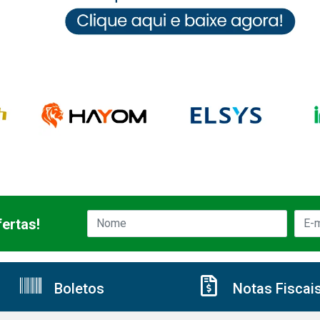
ertas!
Boletos
Notas Fiscai