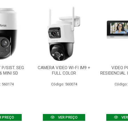
P/SIST. SEG
CAMERA VIDEO WI-FI IM9 +
VIDEO P
6 MINI SD
FULL COLOR
RESIDENCIAL 
: 560174
Código: 560074
Código:
R PREÇO
VER PREÇO
VER