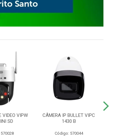
E VIDEO VIPW
CÂMERA IP BULLET VIPC
GRAVADOR 
INI SD
1430 B
MHDX 3
 570028
Código: 570044
Código: