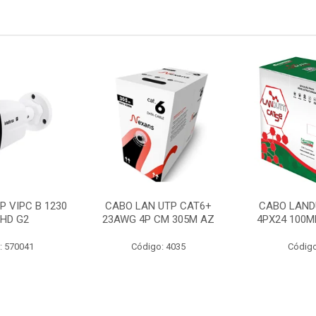
P VIPC B 1230
CABO LAN UTP CAT6+
CABO LAND
 HD G2
23AWG 4P CM 305M AZ
4PX24 100M
: 570041
Código: 4035
Código