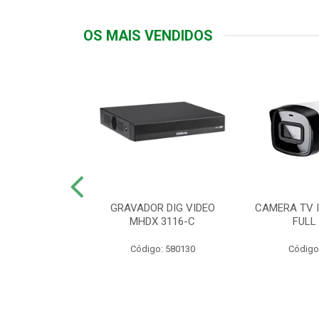
OS MAIS VENDIDOS
TTIV 600VA-
GRAVADOR DIG VIDEO
CAMERA TV I
20V
MHDX 3116-C
FULL
: 822200
Código: 580130
Código