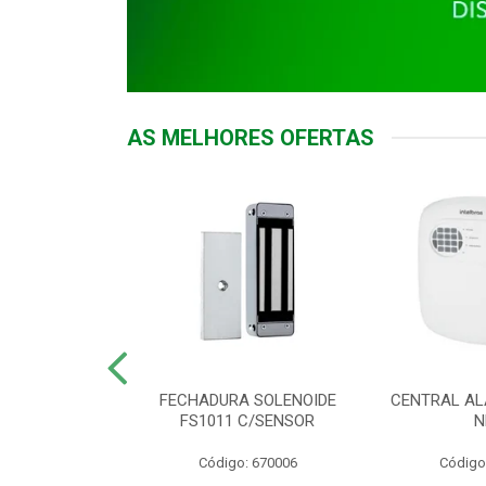
AS MELHORES OFERTAS
DOR ACESSO
FECHADURA SOLENOIDE
CENTRAL AL
 5531 MF EX
FS1011 C/SENSOR
N
: 900018
Código: 670006
Código