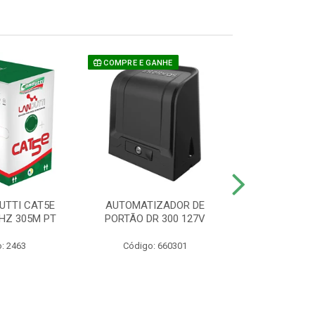
COMPRE E GANHE
UTTI CAT5E
AUTOMATIZADOR DE
CAMERA P/ S
HZ 305M PT
PORTÃO DR 300 127V
1220 BU
: 2463
Código: 660301
Código: