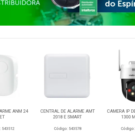
ARME ANM 24
CENTRAL DE ALARME AMT
CAMERA IP D
ET
2018 E SMART
1300 M
: 543512
Código: 543578
Código: