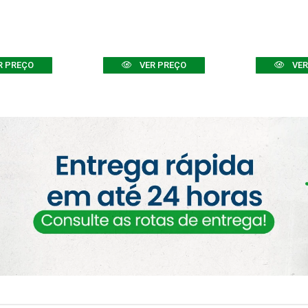
R PREÇO
VER PREÇO
VER