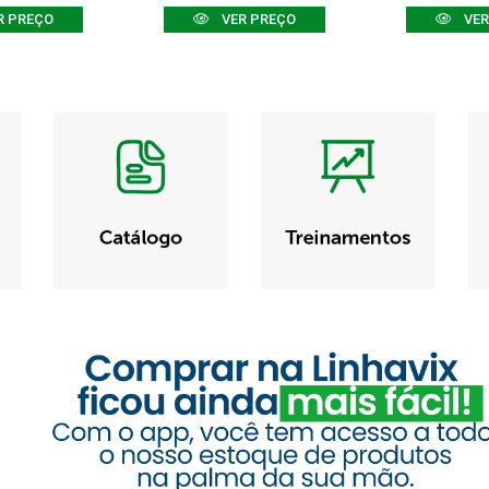
R PREÇO
VER PREÇO
VER