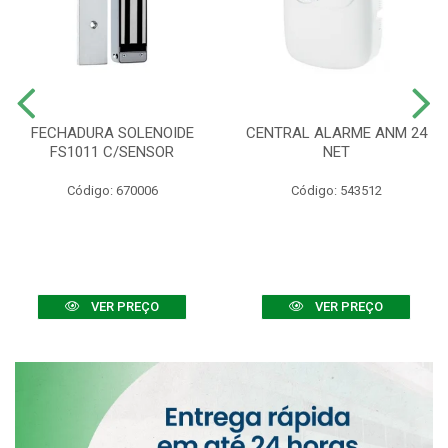
FECHADURA SOLENOIDE
CENTRAL ALARME ANM 24
FS1011 C/SENSOR
NET
Código: 670006
Código: 543512
VER PREÇO
VER PREÇO