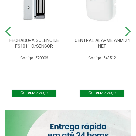
FECHADURA SOLENOIDE
CENTRAL ALARME ANM 24
FS1011 C/SENSOR
NET
Código: 670006
Código: 543512
VER PREÇO
VER PREÇO