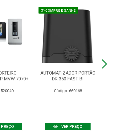
COMPRE E GANHE
ORTEIRO
AUTOMATIZADOR PORTÃO
SENSOR ATIVO
IP MVW 7070+
DR 350 FAST BI
 520040
Código: 660168
Código:
 PREÇO
VER PREÇO
VER