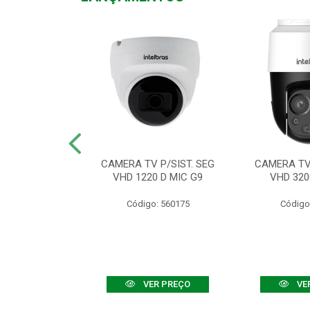
TV VHD 3520 D
CAMERA TV P/SIST. SEG
CAMERA TV 
 COLOR+
VHD 1220 D MIC G9
VHD 320
: 560108
Código: 560175
Código
R PREÇO
VER PREÇO
VE