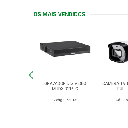
OS MAIS VENDIDOS
TTIV 600VA-
GRAVADOR DIG VIDEO
CAMERA TV I
20V
MHDX 3116-C
FULL
: 822200
Código: 580130
Código