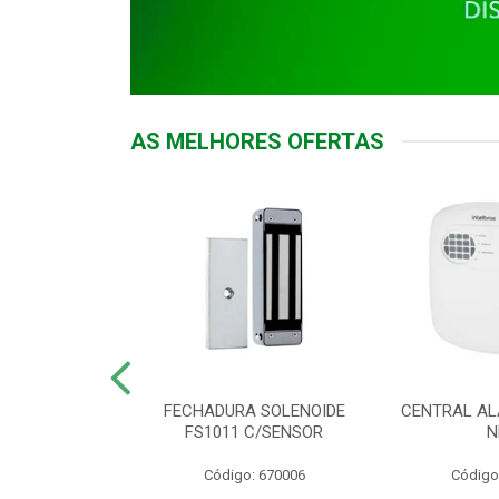
AS MELHORES OFERTAS
DOR ACESSO
FECHADURA SOLENOIDE
CENTRAL AL
 5531 MF EX
FS1011 C/SENSOR
N
: 900018
Código: 670006
Código