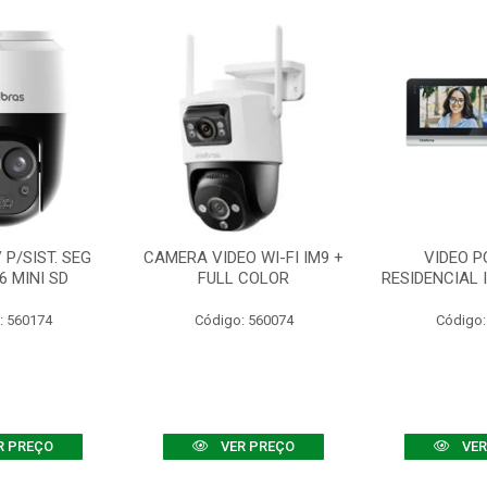
P/SIST. SEG
CAMERA VIDEO WI-FI IM9 +
VIDEO P
6 MINI SD
FULL COLOR
RESIDENCIAL 
: 560174
Código: 560074
Código:
R PREÇO
VER PREÇO
VER