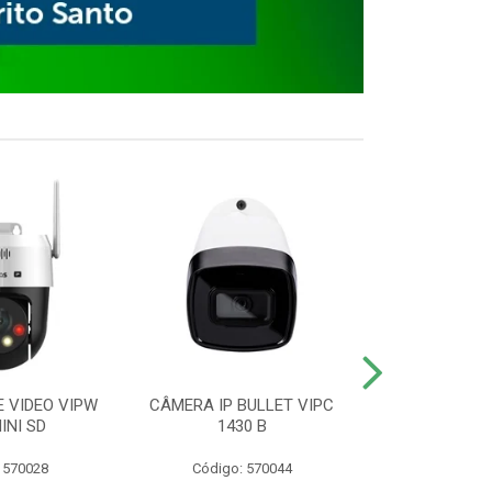
E VIDEO VIPW
CÂMERA IP BULLET VIPC
GRAVADOR 
INI SD
1430 B
MHDX 3
 570028
Código: 570044
Código: