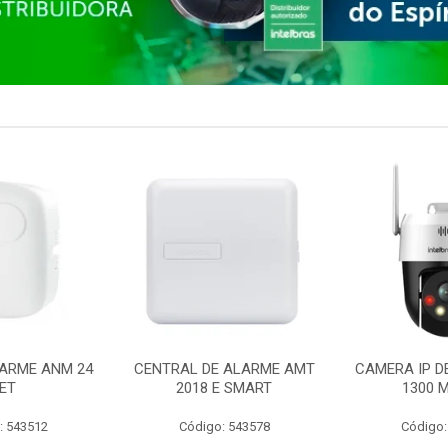
ARME ANM 24
CENTRAL DE ALARME AMT
CAMERA IP D
ET
2018 E SMART
1300 M
: 543512
Código: 543578
Código: