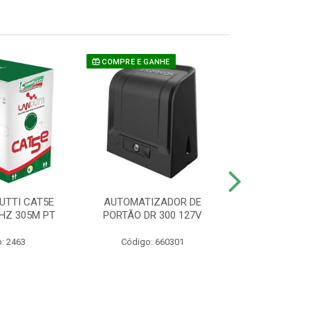
COMPRE E GANHE
UTTI CAT5E
AUTOMATIZADOR DE
CAMERA P/ S
HZ 305M PT
PORTÃO DR 300 127V
1220 BU
: 2463
Código: 660301
Código: