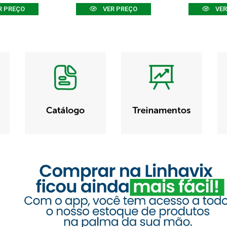
R PREÇO
VER PREÇO
VER