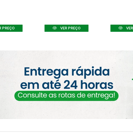
R PREÇO
VER PREÇO
VER