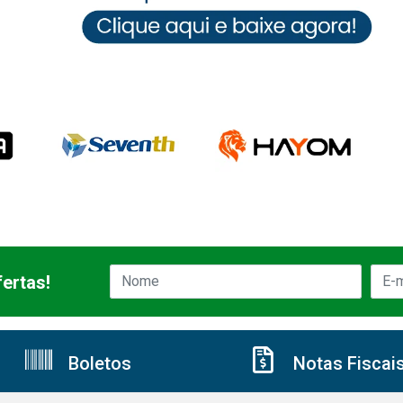
ertas!
Boletos
Notas Fiscai