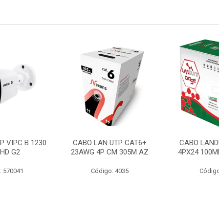
P VIPC B 1230
CABO LAN UTP CAT6+
CABO LAND
 HD G2
23AWG 4P CM 305M AZ
4PX24 100M
: 570041
Código: 4035
Código