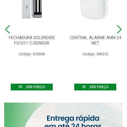
FECHADURA SOLENOIDE
CENTRAL ALARME ANM 24
FS1011 C/SENSOR
NET
Código: 670006
Código: 543512
VER PREÇO
VER PREÇO