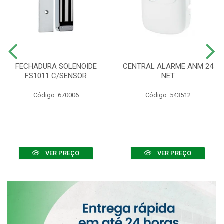
FECHADURA SOLENOIDE
CENTRAL ALARME ANM 24
FS1011 C/SENSOR
NET
Código: 670006
Código: 543512
VER PREÇO
VER PREÇO