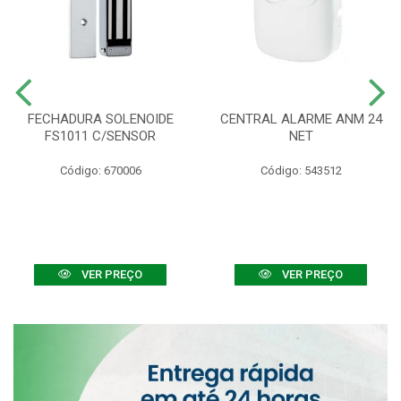
FECHADURA SOLENOIDE
CENTRAL ALARME ANM 24
FS1011 C/SENSOR
NET
Código: 670006
Código: 543512
VER PREÇO
VER PREÇO