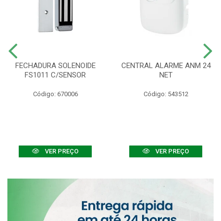
FECHADURA SOLENOIDE
CENTRAL ALARME ANM 24
FS1011 C/SENSOR
NET
Código: 670006
Código: 543512
VER PREÇO
VER PREÇO