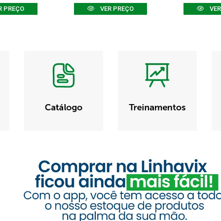
R PREÇO
VER PREÇO
VER