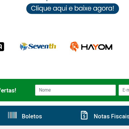
ertas!
Boletos
Notas Fiscai