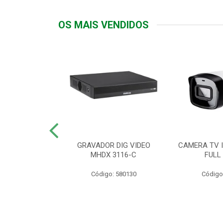
OS MAIS VENDIDOS
TTIV 600VA-
GRAVADOR DIG VIDEO
CAMERA TV I
20V
MHDX 3116-C
FULL
: 822200
Código: 580130
Código