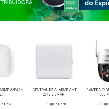
ARME ANM 24
CENTRAL DE ALARME AMT
CAMERA IP D
ET
2018 E SMART
1300 M
: 543512
Código: 543578
Código: