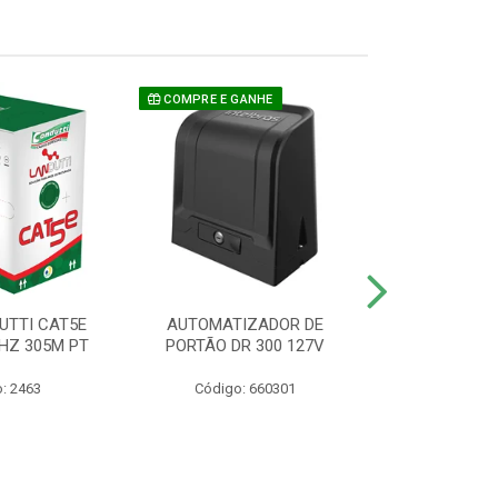
COMPRE E GANHE
UTTI CAT5E
AUTOMATIZADOR DE
CAMERA P/ S
HZ 305M PT
PORTÃO DR 300 127V
1220 BU
: 2463
Código: 660301
Código: