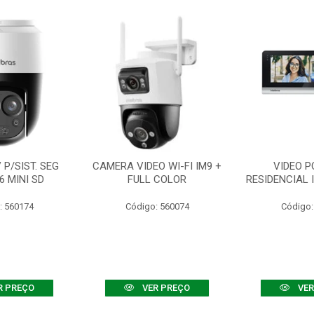
P/SIST. SEG
CAMERA VIDEO WI-FI IM9 +
VIDEO P
6 MINI SD
FULL COLOR
RESIDENCIAL 
: 560174
Código: 560074
Código:
R PREÇO
VER PREÇO
VER