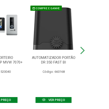
COMPRE E GANHE
ORTEIRO
AUTOMATIZADOR PORTÃO
SENSOR ATIVO
IP MVW 7070+
DR 350 FAST BI
 520040
Código: 660168
Código:
 PREÇO
VER PREÇO
VER