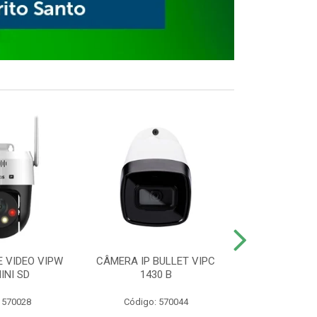
E VIDEO VIPW
CÂMERA IP BULLET VIPC
GRAVADOR 
INI SD
1430 B
MHDX 3
 570028
Código: 570044
Código: