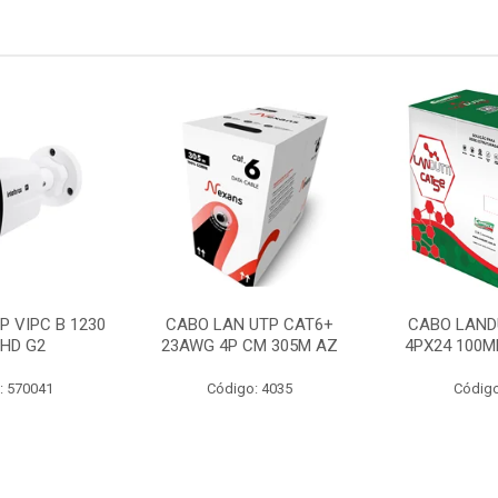
P VIPC B 1230
CABO LAN UTP CAT6+
CABO LAND
 HD G2
23AWG 4P CM 305M AZ
4PX24 100M
: 570041
Código: 4035
Código