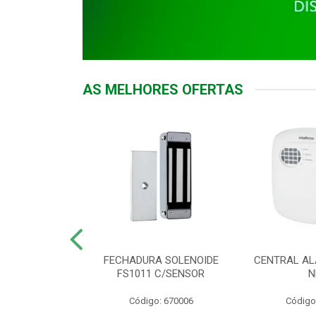
AS MELHORES OFERTAS
DOR ACESSO
FECHADURA SOLENOIDE
CENTRAL AL
 5531 MF EX
FS1011 C/SENSOR
N
: 900018
Código: 670006
Código