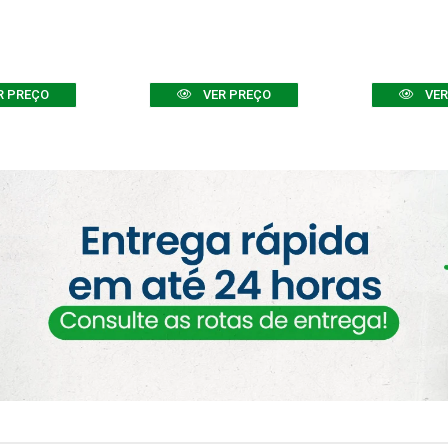
R PREÇO
VER PREÇO
VER