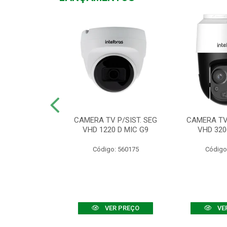
TV VHD 3520 D
CAMERA TV P/SIST. SEG
CAMERA TV 
 COLOR+
VHD 1220 D MIC G9
VHD 320
: 560108
Código: 560175
Código
R PREÇO
VER PREÇO
VE