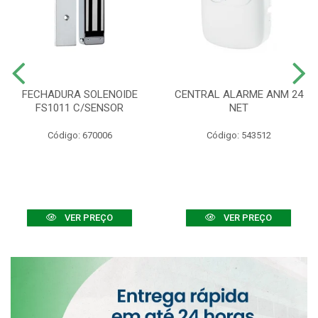
FECHADURA SOLENOIDE
CENTRAL ALARME ANM 24
FS1011 C/SENSOR
NET
Código: 670006
Código: 543512
VER PREÇO
VER PREÇO