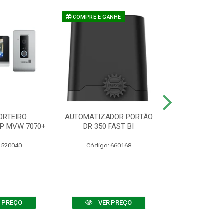
COMPRE E GANHE
ORTEIRO
AUTOMATIZADOR PORTÃO
SENSOR ATIVO
IP MVW 7070+
DR 350 FAST BI
 520040
Código: 660168
Código:
 PREÇO
VER PREÇO
VER