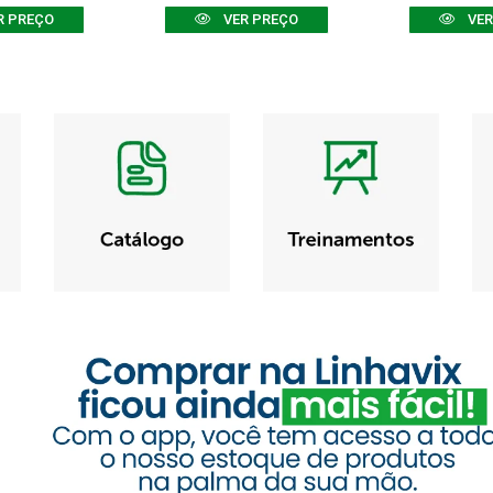
R PREÇO
VER PREÇO
VER