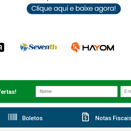
ertas!
Boletos
Notas Fiscai