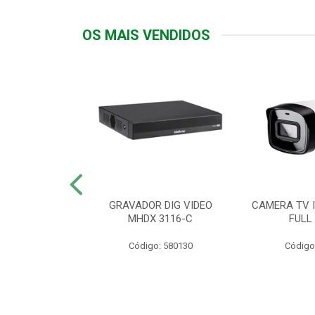
OS MAIS VENDIDOS
TTIV 600VA-
GRAVADOR DIG VIDEO
CAMERA TV I
20V
MHDX 3116-C
FULL
: 822200
Código: 580130
Código