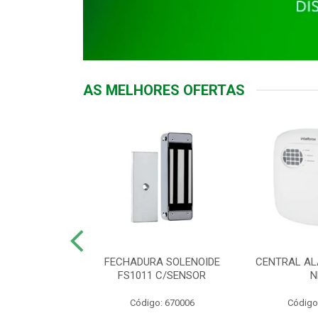
AS MELHORES OFERTAS
DOR ACESSO
FECHADURA SOLENOIDE
CENTRAL AL
 5531 MF EX
FS1011 C/SENSOR
N
: 900018
Código: 670006
Código