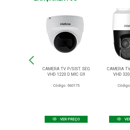
TV VHD 3520 D
CAMERA TV P/SIST. SEG
CAMERA TV 
 COLOR+
VHD 1220 D MIC G9
VHD 320
: 560108
Código: 560175
Código
R PREÇO
VER PREÇO
VE