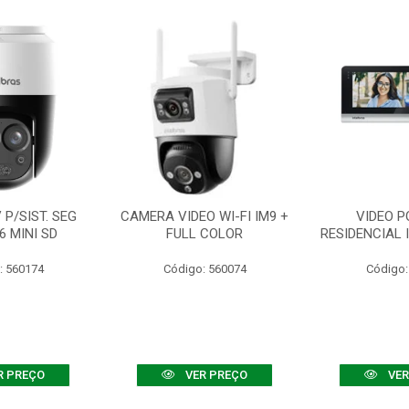
P/SIST. SEG
CAMERA VIDEO WI-FI IM9 +
VIDEO P
6 MINI SD
FULL COLOR
RESIDENCIAL 
: 560174
Código: 560074
Código:
R PREÇO
VER PREÇO
VER