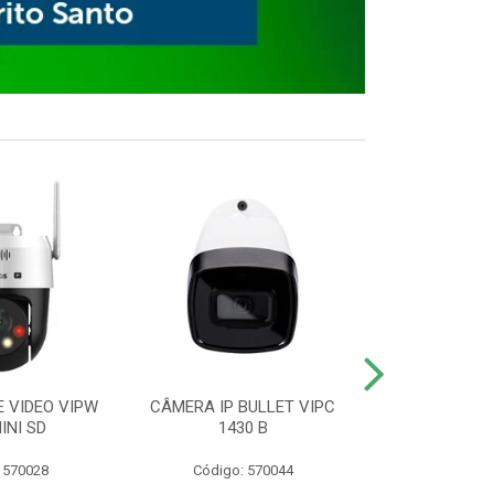
E VIDEO VIPW
CÂMERA IP BULLET VIPC
GRAVADOR 
INI SD
1430 B
MHDX 3
 570028
Código: 570044
Código: