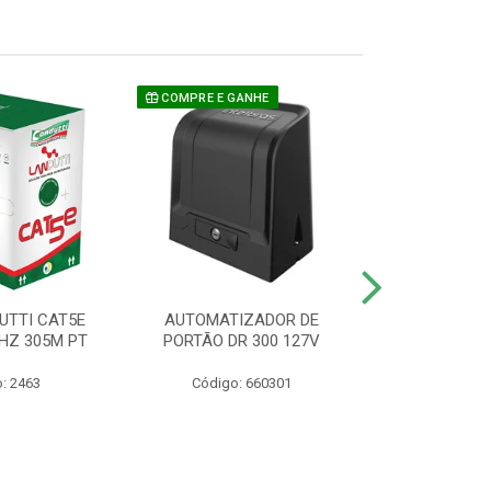
COMPRE E GANHE
UTTI CAT5E
AUTOMATIZADOR DE
CAMERA P/ S
HZ 305M PT
PORTÃO DR 300 127V
1220 BU
: 2463
Código: 660301
Código: