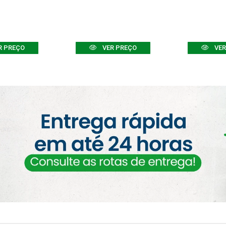
R PREÇO
VER PREÇO
VER