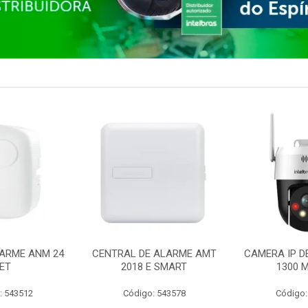
ARME ANM 24
CENTRAL DE ALARME AMT
CAMERA IP D
ET
2018 E SMART
1300 M
: 543512
Código: 543578
Código: