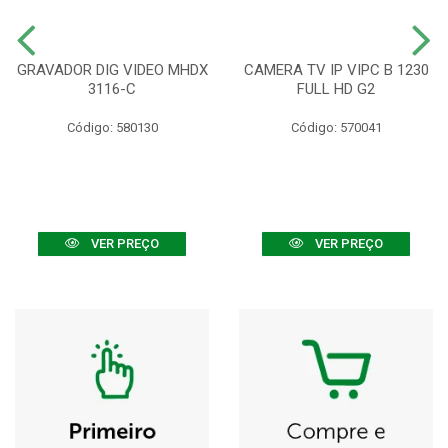
GRAVADOR DIG VIDEO MHDX
CAMERA TV IP VIPC B 1230
3116-C
FULL HD G2
Código: 580130
Código: 570041
VER PREÇO
VER PREÇO