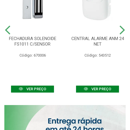
FECHADURA SOLENOIDE
CENTRAL ALARME ANM 24
FS1011 C/SENSOR
NET
Código: 670006
Código: 543512
VER PREÇO
VER PREÇO