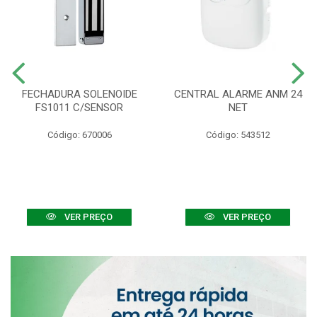
FECHADURA SOLENOIDE
CENTRAL ALARME ANM 24
FS1011 C/SENSOR
NET
Código: 670006
Código: 543512
VER PREÇO
VER PREÇO