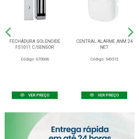
FECHADURA SOLENOIDE
CENTRAL ALARME ANM 24
FS1011 C/SENSOR
NET
Código: 670006
Código: 543512
VER PREÇO
VER PREÇO