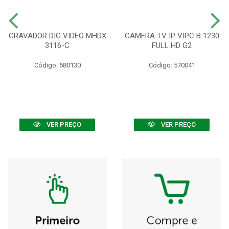
GRAVADOR DIG VIDEO MHDX
CAMERA TV IP VIPC B 1230
3116-C
FULL HD G2
Código: 580130
Código: 570041
VER PREÇO
VER PREÇO