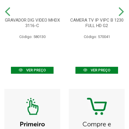
GRAVADOR DIG VIDEO MHDX
CAMERA TV IP VIPC B 1230
3116-C
FULL HD G2
Código: 580130
Código: 570041
VER PREÇO
VER PREÇO