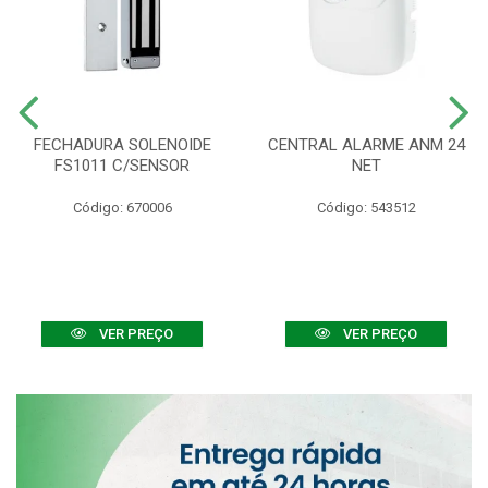
FECHADURA SOLENOIDE
CENTRAL ALARME ANM 24
FS1011 C/SENSOR
NET
Código: 670006
Código: 543512
VER PREÇO
VER PREÇO