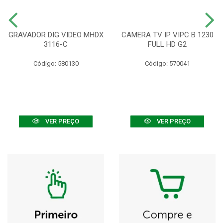
GRAVADOR DIG VIDEO MHDX
CAMERA TV IP VIPC B 1230
3116-C
FULL HD G2
Código: 580130
Código: 570041
VER PREÇO
VER PREÇO