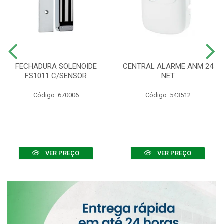
FECHADURA SOLENOIDE
CENTRAL ALARME ANM 24
FS1011 C/SENSOR
NET
Código: 670006
Código: 543512
VER PREÇO
VER PREÇO