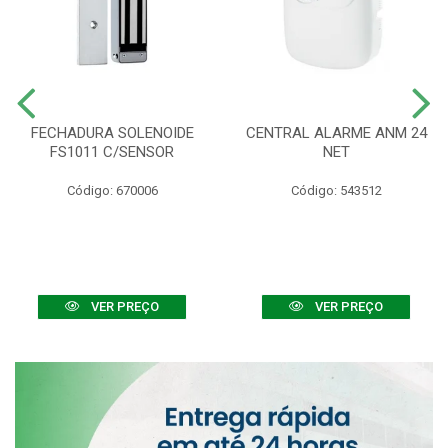
FECHADURA SOLENOIDE
CENTRAL ALARME ANM 24
FS1011 C/SENSOR
NET
Código: 670006
Código: 543512
VER PREÇO
VER PREÇO