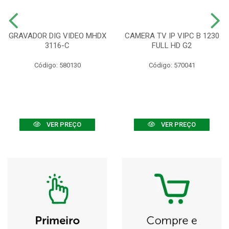
GRAVADOR DIG VIDEO MHDX
CAMERA TV IP VIPC B 1230
3116-C
FULL HD G2
Código: 580130
Código: 570041
VER PREÇO
VER PREÇO