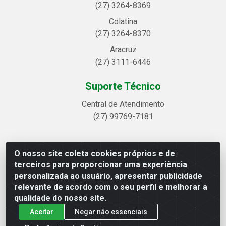
(27) 3264-8369
Colatina
(27) 3264-8370
Aracruz
(27) 3111-6446
Suporte Técnico
Central de Atendimento
(27) 99769-7181
O nosso site coleta cookies próprios e de
Linhavix Distribuidora LTDA - Avenida Alegre, 2521 -
terceiros para proporcionar uma experiência
Quadra314 Lote 05 e 07 - Shell, Linhares/ES - CEP
personalizada ao usuário, apresentar publicidade
29.901-605 - CNPJ 20.857.514/0001-75
relevante de acordo com o seu perfil e melhorar a
qualidade do nosso site.
Aceitar
Negar não essenciais