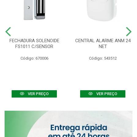
FECHADURA SOLENOIDE
CENTRAL ALARME ANM 24
FS1011 C/SENSOR
NET
Código: 670006
Código: 543512
VER PREÇO
VER PREÇO