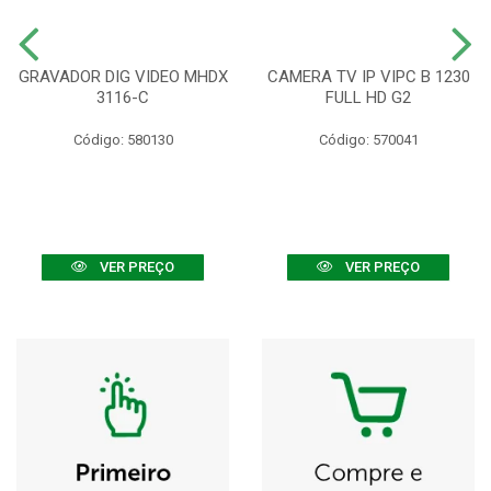
GRAVADOR DIG VIDEO MHDX
CAMERA TV IP VIPC B 1230
3116-C
FULL HD G2
Código: 580130
Código: 570041
VER PREÇO
VER PREÇO