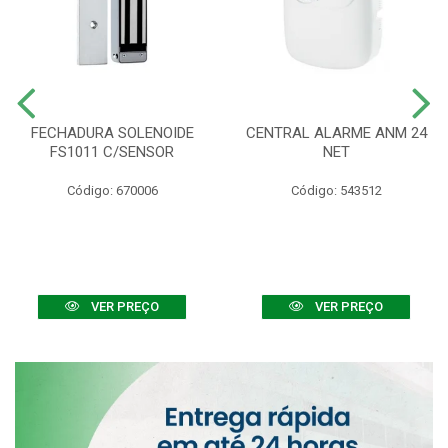
FECHADURA SOLENOIDE
CENTRAL ALARME ANM 24
FS1011 C/SENSOR
NET
Código: 670006
Código: 543512
VER PREÇO
VER PREÇO