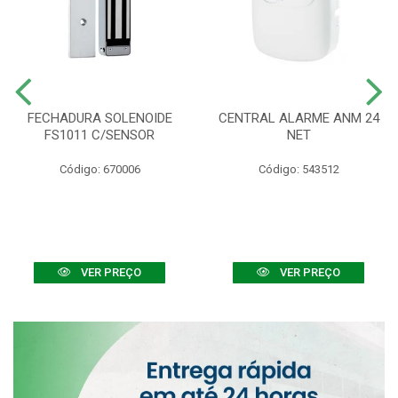
FECHADURA SOLENOIDE
CENTRAL ALARME ANM 24
FS1011 C/SENSOR
NET
Código: 670006
Código: 543512
VER PREÇO
VER PREÇO