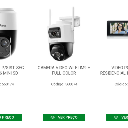
P/SIST. SEG
CAMERA VIDEO WI-FI IM9 +
VIDEO P
6 MINI SD
FULL COLOR
RESIDENCIAL 
: 560174
Código: 560074
Código:
R PREÇO
VER PREÇO
VER