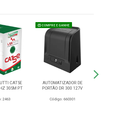
COMPRE E GANHE
UTTI CAT5E
AUTOMATIZADOR DE
CAMERA P/ S
HZ 305M PT
PORTÃO DR 300 127V
1220 BU
: 2463
Código: 660301
Código: