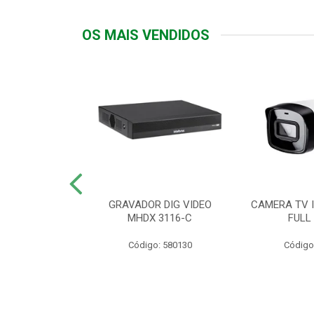
OS MAIS VENDIDOS
TTIV 600VA-
GRAVADOR DIG VIDEO
CAMERA TV I
20V
MHDX 3116-C
FULL
: 822200
Código: 580130
Código