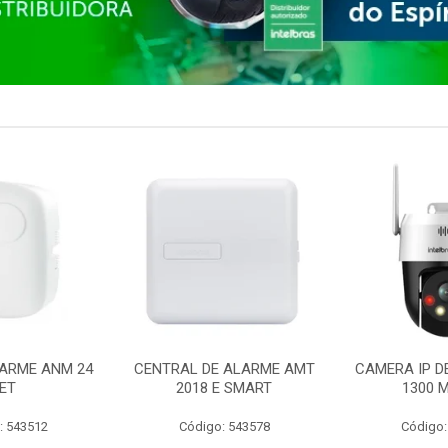
ARME ANM 24
CENTRAL DE ALARME AMT
CAMERA IP D
ET
2018 E SMART
1300 M
: 543512
Código: 543578
Código: