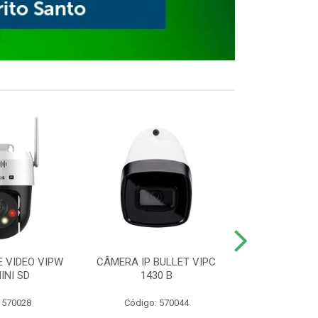
E VIDEO VIPW
CÂMERA IP BULLET VIPC
GRAVADOR 
INI SD
1430 B
MHDX 3
 570028
Código: 570044
Código: