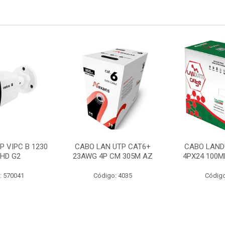
P VIPC B 1230
CABO LAN UTP CAT6+
CABO LAND
 HD G2
23AWG 4P CM 305M AZ
4PX24 100M
: 570041
Código: 4035
Código