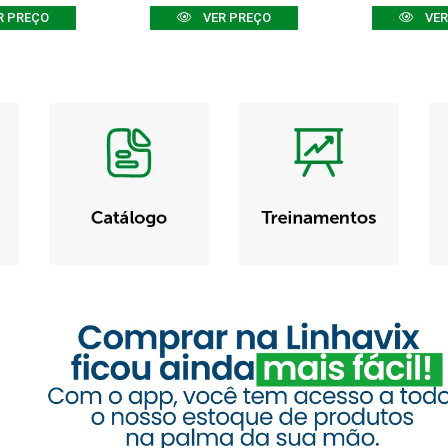
R PREÇO
VER PREÇO
VER