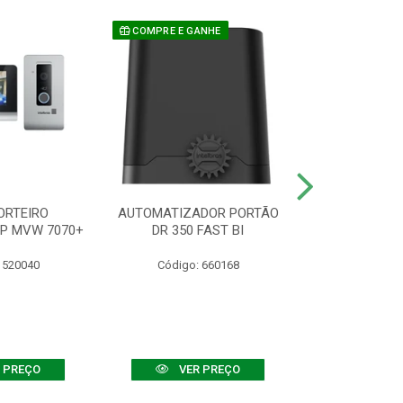
COMPRE E GANHE
ORTEIRO
AUTOMATIZADOR PORTÃO
SENSOR ATIVO
IP MVW 7070+
DR 350 FAST BI
 520040
Código: 660168
Código:
 PREÇO
VER PREÇO
VER