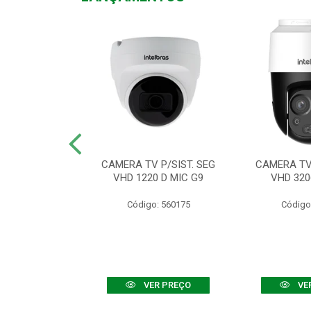
TV VHD 3520 D
CAMERA TV P/SIST. SEG
CAMERA TV 
 COLOR+
VHD 1220 D MIC G9
VHD 320
: 560108
Código: 560175
Código
R PREÇO
VER PREÇO
VE