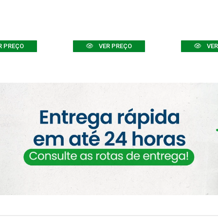
R PREÇO
VER PREÇO
VER