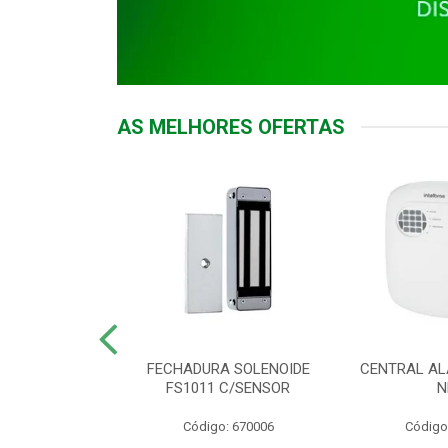
AS MELHORES OFERTAS
DOR ACESSO
FECHADURA SOLENOIDE
CENTRAL AL
 5531 MF EX
FS1011 C/SENSOR
N
: 900018
Código: 670006
Código