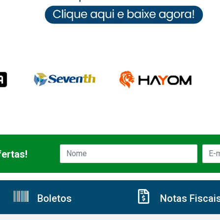
ertas!
Boletos
Notas Fiscai