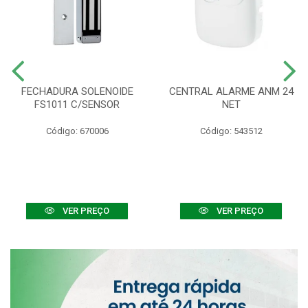
FECHADURA SOLENOIDE
CENTRAL ALARME ANM 24
FS1011 C/SENSOR
NET
Código: 670006
Código: 543512
VER PREÇO
VER PREÇO