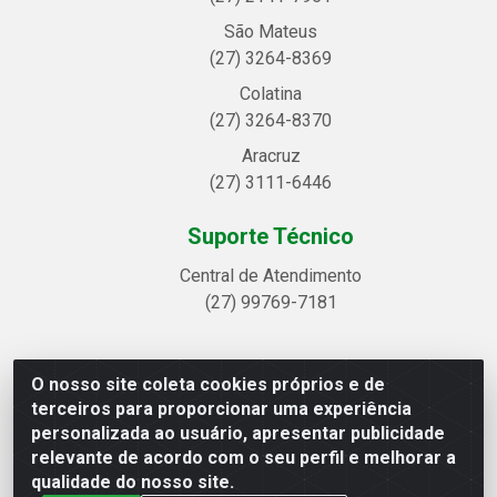
São Mateus
(27) 3264-8369
Colatina
(27) 3264-8370
Aracruz
(27) 3111-6446
Suporte Técnico
Central de Atendimento
(27) 99769-7181
O nosso site coleta cookies próprios e de
Linhavix Distribuidora LTDA - Avenida Alegre, 2521 -
terceiros para proporcionar uma experiência
Quadra314 Lote 05 e 07 - Shell, Linhares/ES - CEP
personalizada ao usuário, apresentar publicidade
29.901-605 - CNPJ 20.857.514/0001-75
relevante de acordo com o seu perfil e melhorar a
qualidade do nosso site.