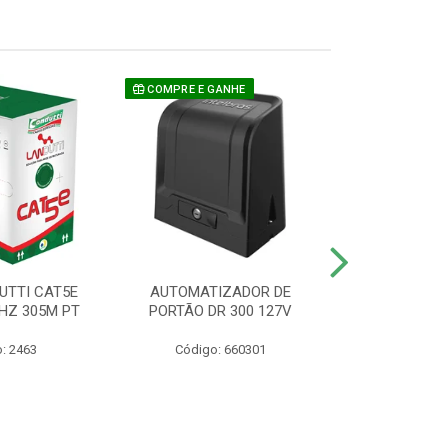
COMPRE E GANHE
UTTI CAT5E
AUTOMATIZADOR DE
CAMERA P/ S
HZ 305M PT
PORTÃO DR 300 127V
1220 BU
: 2463
Código: 660301
Código: