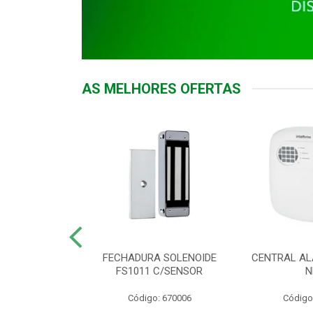
AS MELHORES OFERTAS
DOR ACESSO
FECHADURA SOLENOIDE
CENTRAL AL
 5531 MF EX
FS1011 C/SENSOR
N
: 900018
Código: 670006
Código