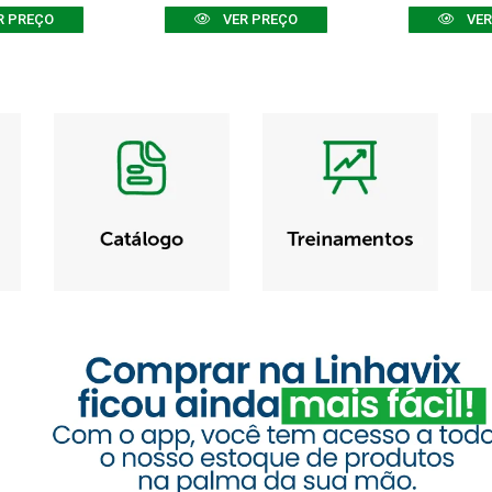
R PREÇO
VER PREÇO
VER