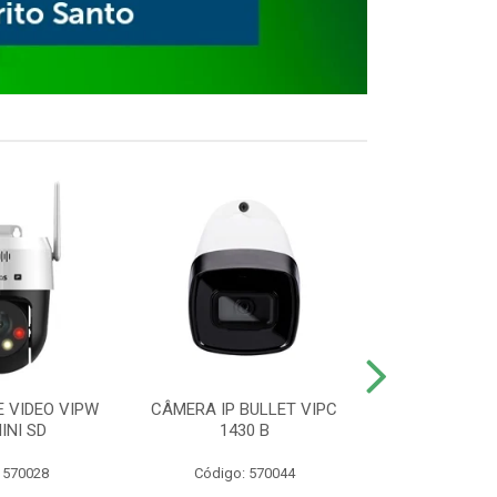
E VIDEO VIPW
CÂMERA IP BULLET VIPC
GRAVADOR 
INI SD
1430 B
MHDX 3
 570028
Código: 570044
Código: