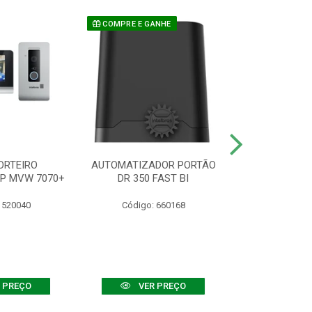
COMPRE E GANHE
ORTEIRO
AUTOMATIZADOR PORTÃO
SENSOR ATIVO
IP MVW 7070+
DR 350 FAST BI
 520040
Código: 660168
Código:
 PREÇO
VER PREÇO
VER