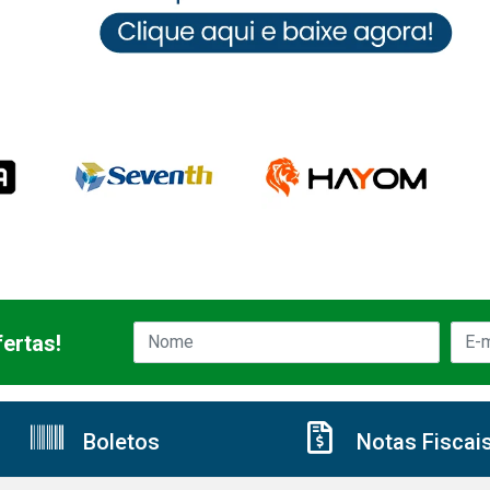
ertas!
Boletos
Notas Fiscai