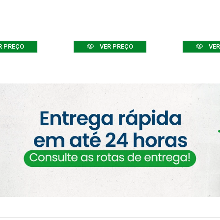
R PREÇO
VER PREÇO
VER