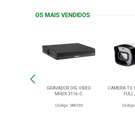
OS MAIS VENDIDOS
TTIV 600VA-
GRAVADOR DIG VIDEO
CAMERA TV I
20V
MHDX 3116-C
FULL
: 822200
Código: 580130
Código