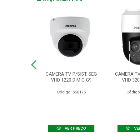
TV VHD 3520 D
CAMERA TV P/SIST. SEG
CAMERA TV 
 COLOR+
VHD 1220 D MIC G9
VHD 320
: 560108
Código: 560175
Código
R PREÇO
VER PREÇO
VE