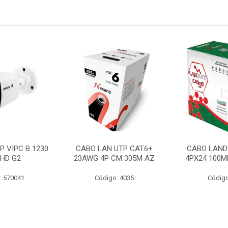
P VIPC B 1230
CABO LAN UTP CAT6+
CABO LAND
 HD G2
23AWG 4P CM 305M AZ
4PX24 100M
: 570041
Código: 4035
Código