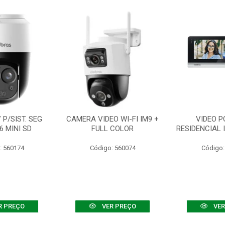
P/SIST. SEG
CAMERA VIDEO WI-FI IM9 +
VIDEO P
6 MINI SD
FULL COLOR
RESIDENCIAL 
: 560174
Código: 560074
Código:
R PREÇO
VER PREÇO
VER