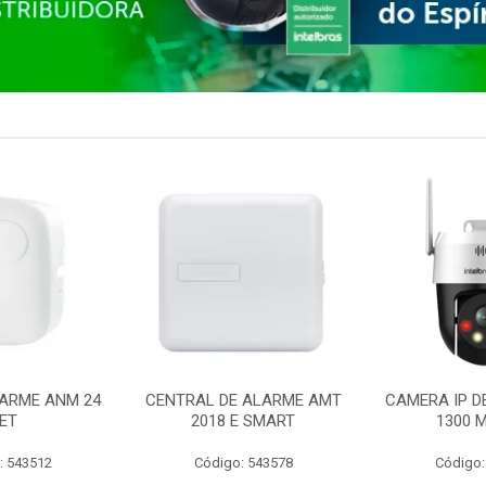
ARME ANM 24
CENTRAL DE ALARME AMT
CAMERA IP D
ET
2018 E SMART
1300 M
: 543512
Código: 543578
Código: