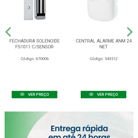
FECHADURA SOLENOIDE
CENTRAL ALARME ANM 24
FS1011 C/SENSOR
NET
Código: 670006
Código: 543512
VER PREÇO
VER PREÇO