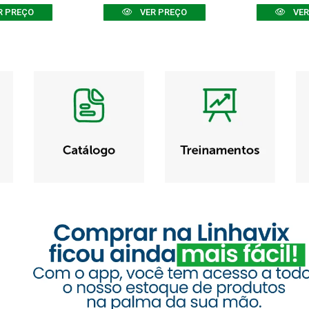
R PREÇO
VER PREÇO
VER