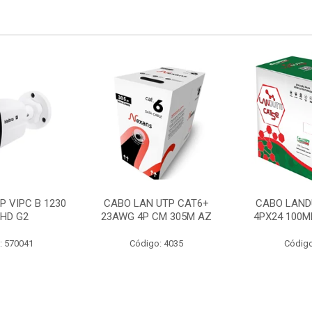
P VIPC B 1230
CABO LAN UTP CAT6+
CABO LAND
 HD G2
23AWG 4P CM 305M AZ
4PX24 100M
: 570041
Código: 4035
Código