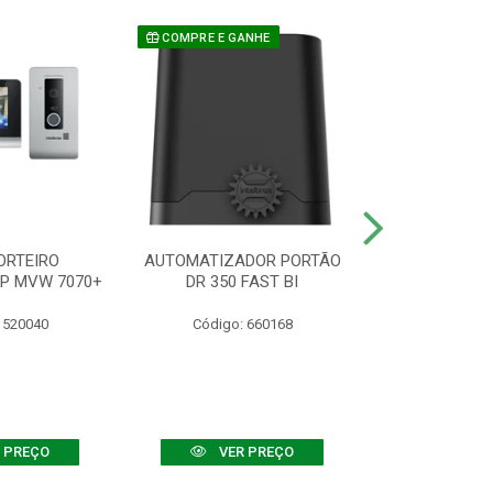
COMPRE E GANHE
ORTEIRO
AUTOMATIZADOR PORTÃO
SENSOR ATIVO
IP MVW 7070+
DR 350 FAST BI
 520040
Código: 660168
Código:
 PREÇO
VER PREÇO
VER