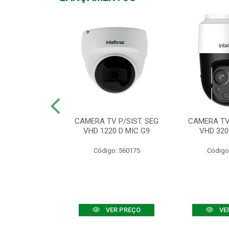
TV VHD 3520 D
CAMERA TV P/SIST. SEG
CAMERA TV 
 COLOR+
VHD 1220 D MIC G9
VHD 320
: 560108
Código: 560175
Código
R PREÇO
VER PREÇO
VE