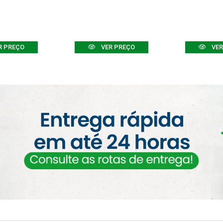
R PREÇO
VER PREÇO
VER