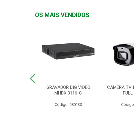
OS MAIS VENDIDOS
TTIV 600VA-
GRAVADOR DIG VIDEO
CAMERA TV I
20V
MHDX 3116-C
FULL
: 822200
Código: 580130
Código