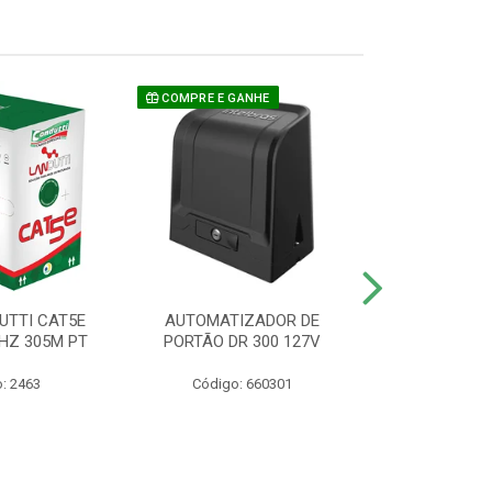
COMPRE E GANHE
UTTI CAT5E
AUTOMATIZADOR DE
CAMERA P/ S
HZ 305M PT
PORTÃO DR 300 127V
1220 BU
: 2463
Código: 660301
Código: