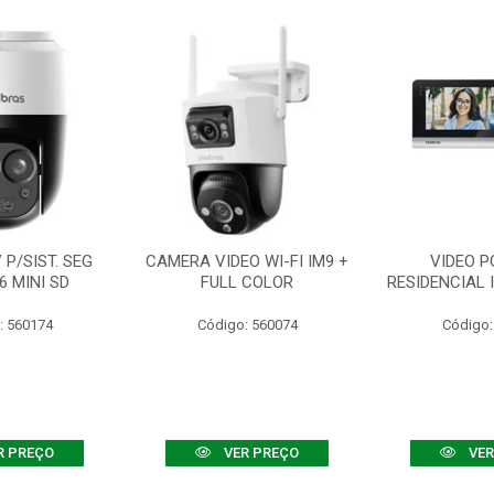
P/SIST. SEG
CAMERA VIDEO WI-FI IM9 +
VIDEO P
6 MINI SD
FULL COLOR
RESIDENCIAL 
: 560174
Código: 560074
Código:
R PREÇO
VER PREÇO
VER