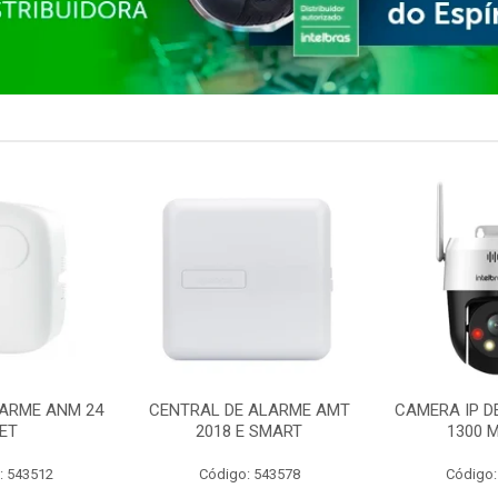
ARME ANM 24
CENTRAL DE ALARME AMT
CAMERA IP D
ET
2018 E SMART
1300 M
: 543512
Código: 543578
Código: