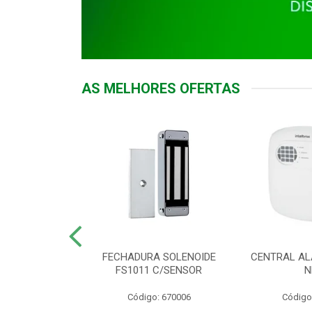
AS MELHORES OFERTAS
DOR ACESSO
FECHADURA SOLENOIDE
CENTRAL AL
 5531 MF EX
FS1011 C/SENSOR
N
: 900018
Código: 670006
Código