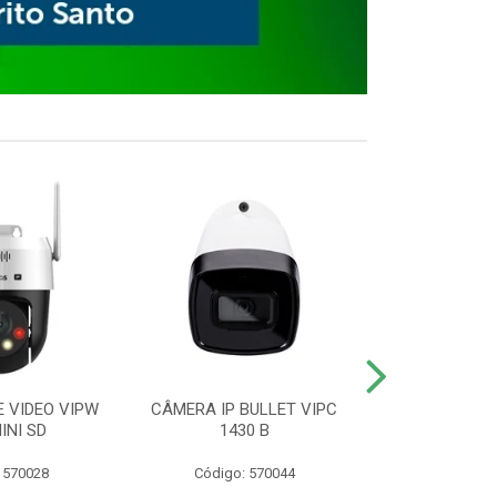
E VIDEO VIPW
CÂMERA IP BULLET VIPC
GRAVADOR 
INI SD
1430 B
MHDX 3
 570028
Código: 570044
Código: