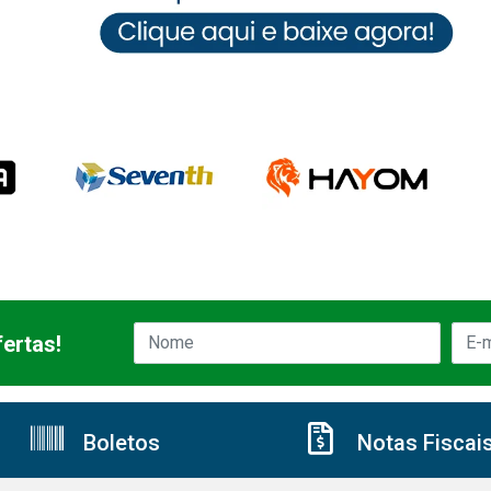
ertas!
Boletos
Notas Fiscai