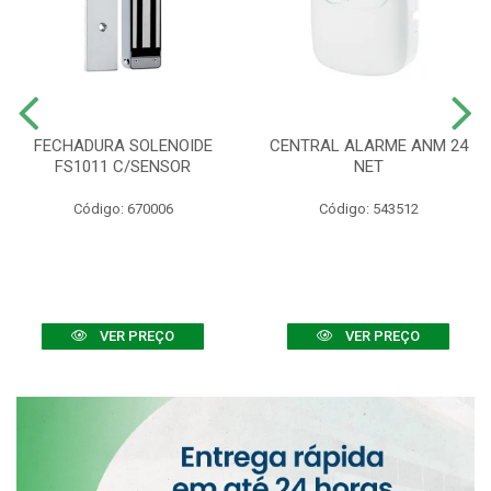
FECHADURA SOLENOIDE
CENTRAL ALARME ANM 24
FS1011 C/SENSOR
NET
Código: 670006
Código: 543512
VER PREÇO
VER PREÇO