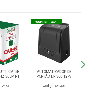
COMPRE E GANHE
UTTI CAT5E
AUTOMATIZADOR DE
CAMERA P/ S
HZ 305M PT
PORTÃO DR 300 127V
1220 BU
: 2463
Código: 660301
Código: