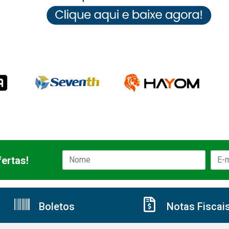
ertas!
Boletos
Notas Fiscai