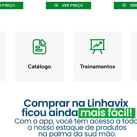
R PREÇO
VER PREÇO
VER