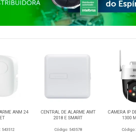
ARME ANM 24
CENTRAL DE ALARME AMT
CAMERA IP D
ET
2018 E SMART
1300 M
: 543512
Código: 543578
Código: