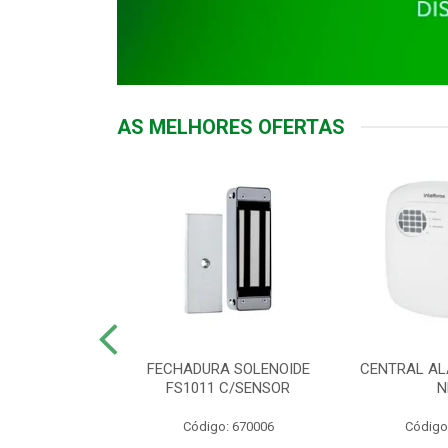
AS MELHORES OFERTAS
DOR ACESSO
FECHADURA SOLENOIDE
CENTRAL AL
 5531 MF EX
FS1011 C/SENSOR
N
: 900018
Código: 670006
Código