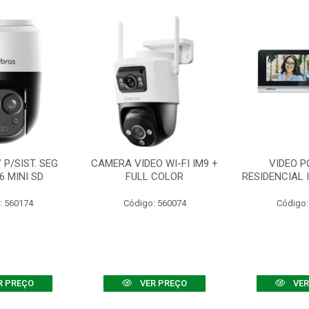
P/SIST. SEG
CAMERA VIDEO WI-FI IM9 +
VIDEO P
6 MINI SD
FULL COLOR
RESIDENCIAL 
: 560174
Código: 560074
Código:
R PREÇO
VER PREÇO
VER