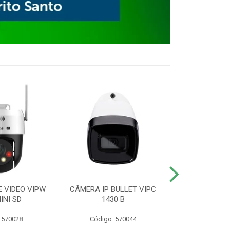
E VIDEO VIPW
CÂMERA IP BULLET VIPC
GRAVADOR 
INI SD
1430 B
MHDX 3
 570028
Código: 570044
Código: