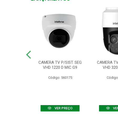
TV VHD 3520 D
CAMERA TV P/SIST. SEG
CAMERA TV 
 COLOR+
VHD 1220 D MIC G9
VHD 320
: 560108
Código: 560175
Código
R PREÇO
VER PREÇO
VE