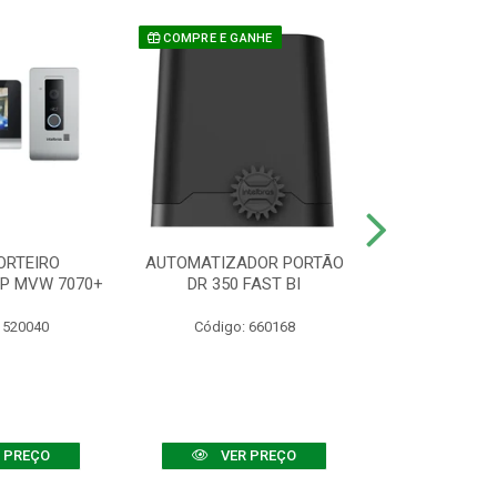
COMPRE E GANHE
ORTEIRO
AUTOMATIZADOR PORTÃO
SENSOR ATIVO
IP MVW 7070+
DR 350 FAST BI
 520040
Código: 660168
Código:
 PREÇO
VER PREÇO
VER