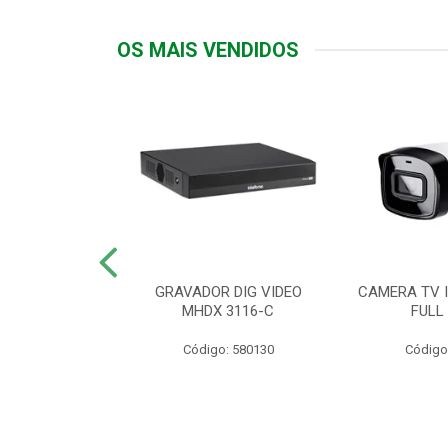
OS MAIS VENDIDOS
TTIV 600VA-
GRAVADOR DIG VIDEO
CAMERA TV I
20V
MHDX 3116-C
FULL
: 822200
Código: 580130
Código