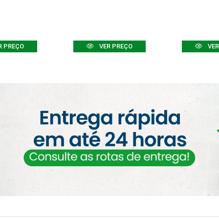
R PREÇO
VER PREÇO
VER