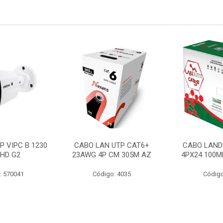
P VIPC B 1230
CABO LAN UTP CAT6+
CABO LAND
 HD G2
23AWG 4P CM 305M AZ
4PX24 100M
: 570041
Código: 4035
Código