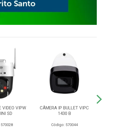
E VIDEO VIPW
CÂMERA IP BULLET VIPC
GRAVADOR 
INI SD
1430 B
MHDX 3
 570028
Código: 570044
Código: