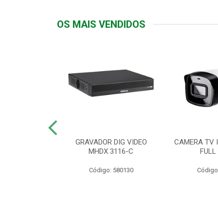
OS MAIS VENDIDOS
TTIV 600VA-
GRAVADOR DIG VIDEO
CAMERA TV I
20V
MHDX 3116-C
FULL
: 822200
Código: 580130
Código