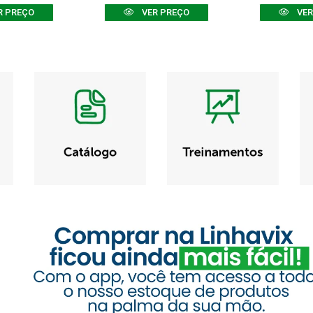
R PREÇO
VER PREÇO
VER