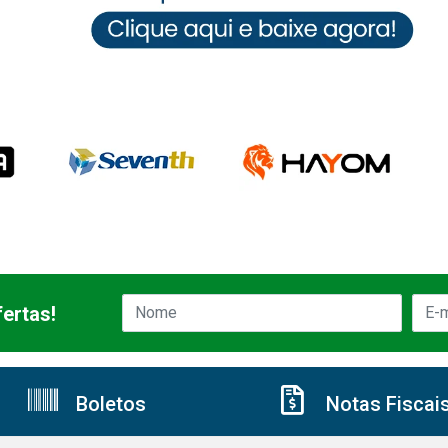
ertas!
Boletos
Notas Fiscai