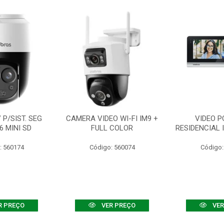
P/SIST. SEG
CAMERA VIDEO WI-FI IM9 +
VIDEO P
6 MINI SD
FULL COLOR
RESIDENCIAL 
: 560174
Código: 560074
Código:
R PREÇO
VER PREÇO
VER