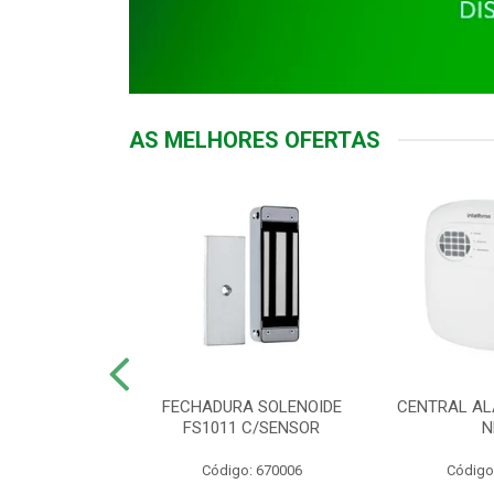
AS MELHORES OFERTAS
DOR ACESSO
FECHADURA SOLENOIDE
CENTRAL AL
 5531 MF EX
FS1011 C/SENSOR
N
: 900018
Código: 670006
Código