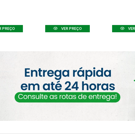
R PREÇO
VER PREÇO
VER