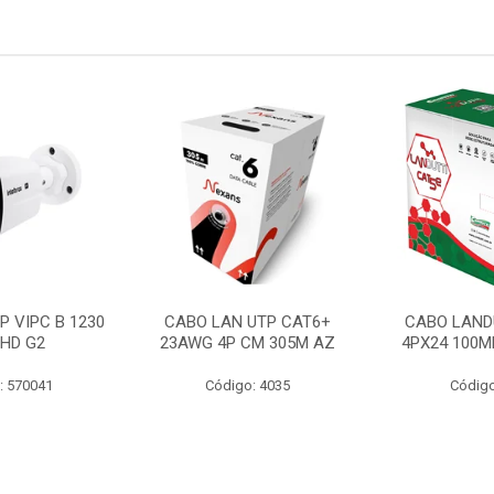
P VIPC B 1230
CABO LAN UTP CAT6+
CABO LAND
 HD G2
23AWG 4P CM 305M AZ
4PX24 100M
: 570041
Código: 4035
Código