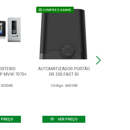
COMPRE E GANHE
ORTEIRO
AUTOMATIZADOR PORTÃO
SENSOR ATIVO
IP MVW 7070+
DR 350 FAST BI
 520040
Código: 660168
Código:
 PREÇO
VER PREÇO
VER