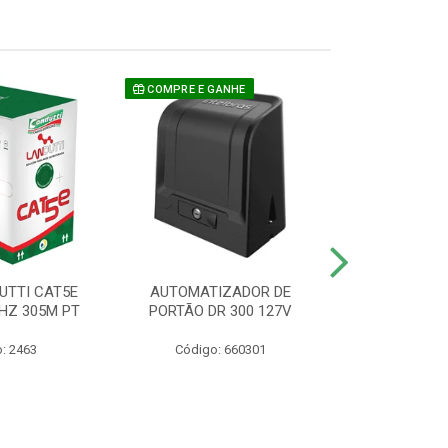
COMPRE E GANHE
UTTI CAT5E
AUTOMATIZADOR DE
CAMERA P/ S
HZ 305M PT
PORTÃO DR 300 127V
1220 BU
: 2463
Código: 660301
Código: