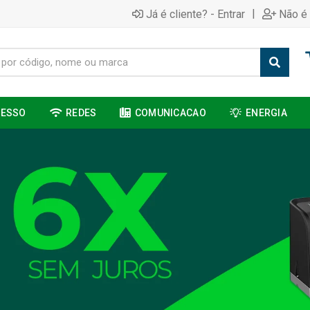
|
Já é cliente? - Entrar
Não é 
CESSO
REDES
COMUNICACAO
ENERGIA