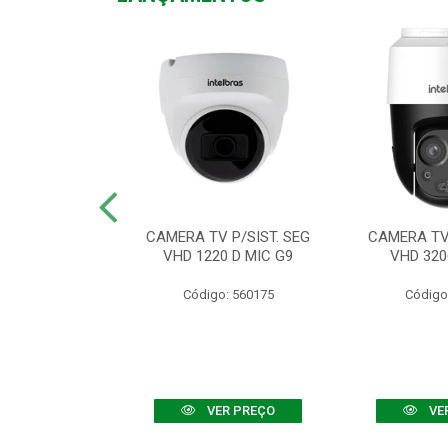
TV VHD 3520 D
CAMERA TV P/SIST. SEG
CAMERA TV 
 COLOR+
VHD 1220 D MIC G9
VHD 320
: 560108
Código: 560175
Código
R PREÇO
VER PREÇO
VE