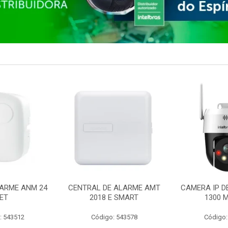
ARME ANM 24
CENTRAL DE ALARME AMT
CAMERA IP D
ET
2018 E SMART
1300 M
: 543512
Código: 543578
Código: